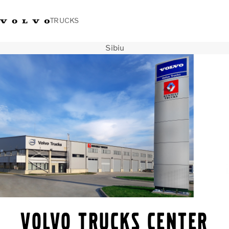
TRUCKS
Sibiu
+40 21 202 96 30
Merchandise Volvo Trucks
Conectare
Trucks Portal
România
Soluții de transport
Camioane
Servicii
Dealer locator
News
Despre noi
Contactați-ne
VOLVO TRUCKS CENTER