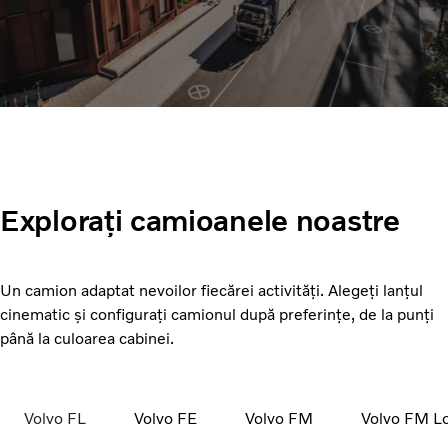
Explorați camioanele noastre
Un camion adaptat nevoilor fiecărei activități. Alegeți lanțul
cinematic și configurați camionul după preferințe, de la punți
până la culoarea cabinei.
Volvo FL
Volvo FE
Volvo FM
Volvo FM L