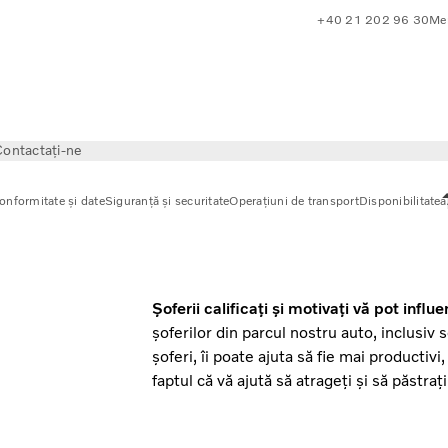
+40 21 202 96 30
Mer
ontactați-ne
onformitate și date
Siguranță și securitate
Operațiuni de transport
Disponibilitatea
Șoferii calificați și motivați vă pot influe
șoferilor din parcul nostru auto, inclusiv se
șoferi, îi poate ajuta să fie mai productivi
faptul că vă ajută să atrageți și să păstraț