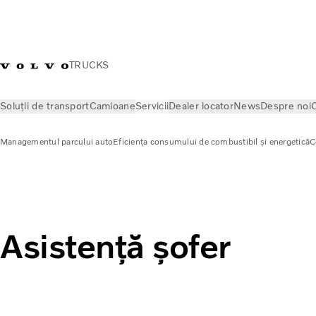
TRUCKS
Soluții de transport
Camioane
Servicii
Dealer locator
News
Despre noi
C
Managementul parcului auto
Eficiența consumului de combustibil și energetică
C
Servicii
Managementul parcului auto
Asistență șofer
Asistență șofer