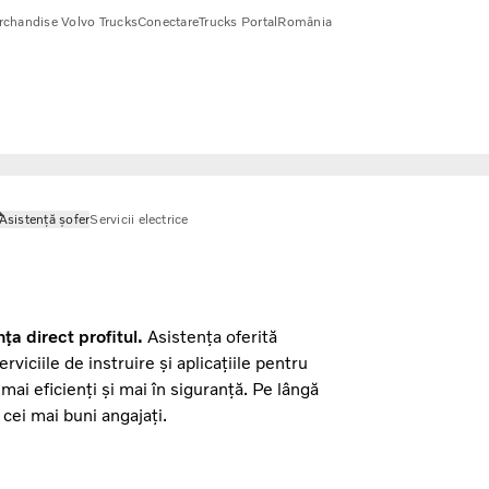
chandise Volvo Trucks
Conectare
Trucks Portal
România
Asistență șofer
Servicii electrice
nța direct profitul.
Asistența oferită
rviciile de instruire și aplicațiile pentru
, mai eficienți și mai în siguranță. Pe lângă
i cei mai buni angajați.