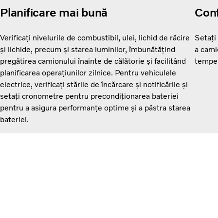
Planificare mai bună
Conf
Verificați nivelurile de combustibil, ulei, lichid de răcire
Setați
și lichide, precum și starea luminilor, îmbunătățind
a cami
pregătirea camionului înainte de călătorie și facilitând
temper
planificarea operațiunilor zilnice. Pentru vehiculele
electrice, verificați stările de încărcare și notificările și
setați cronometre pentru precondiționarea bateriei
pentru a asigura performanțe optime și a păstra starea
bateriei.