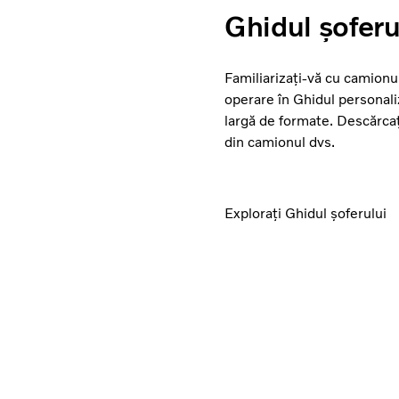
Ghidul șoferu
Familiarizați-vă cu camionul
operare în Ghidul personaliz
largă de formate. Descărcați
din camionul dvs.
Explorați Ghidul șoferului