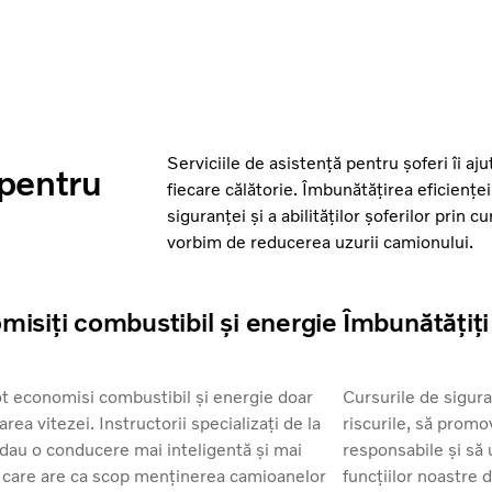
Serviciile de asistență pentru șoferi îi aj
 pentru
fiecare călătorie. Îmbunătățirea eficiențe
siguranței și a abilităților șoferilor prin
vorbim de reducerea uzurii camionului.
isiți combustibil și energie
Îmbunătățiți
ot economisi combustibil și energie doar
Cursurile de sigura
area vitezei. Instructorii specializați de la
riscurile, să promo
dau o conducere mai inteligentă și mai
responsabile și să 
, care are ca scop menținerea camioanelor
funcțiilor noastre 