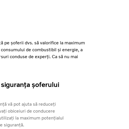
ută pe șoferii dvs. să valorifice la maximum
i consumului de combustibil și energie, a
 cursuri conduse de experți. Ca să nu mai
 siguranța șoferului
nță vă pot ajuta să reduceți
vați obiceiuri de conducere
utilizați la maximum potențialul
de siguranță.