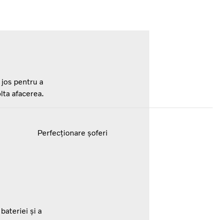
 jos pentru a
lta afacerea.
Perfecționare șoferi
bateriei și a