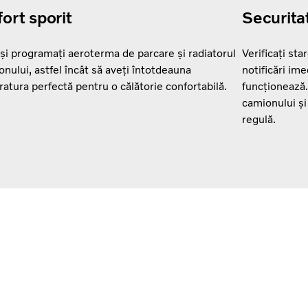
ort sporit
Securita
 și programați aeroterma de parcare și radiatorul
Verificați sta
onului, astfel încât să aveți întotdeauna
notificări im
atura perfectă pentru o călătorie confortabilă.
funcționează.
camionului și
regulă.