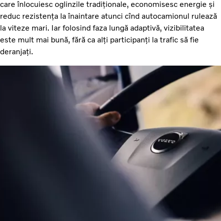
care înlocuiesc oglinzile tradiționale, economisesc energie și
reduc rezistența la înaintare atunci cînd autocamionul rulează
la viteze mari. Iar folosind faza lungă adaptivă, vizibilitatea
este mult mai bună, fără ca alți participanți la trafic să fie
deranjați.