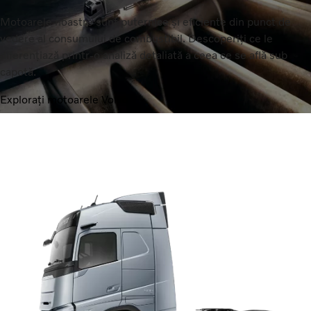
Motoarele noastre sunt puternice și eficiente din punct de
vedere al consumului de combustibil. Descoperiți ce le
diferențiază printr-o analiză detaliată a ceea ce se află sub
capotă.
Explorați motoarele Volvo