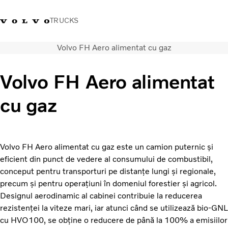
TRUCKS
Volvo FH Aero alimentat cu gaz
+40 21 202 96 30
Merchandise Volvo Trucks
Conectare
Trucks Portal
România
Volvo FH Aero alimentat
Soluții de transport
cu gaz
Camioane
Servicii
Dealer locator
News
Volvo FH Aero alimentat cu gaz este un camion puternic și
Despre noi
eficient din punct de vedere al consumului de combustibil,
Contactați-ne
conceput pentru transporturi pe distanțe lungi și regionale,
precum și pentru operațiuni în domeniul forestier și agricol.
Designul aerodinamic al cabinei contribuie la reducerea
rezistenței la viteze mari, iar atunci când se utilizează bio-GNL
cu HVO100, se obține o reducere de până la 100% a emisiilor