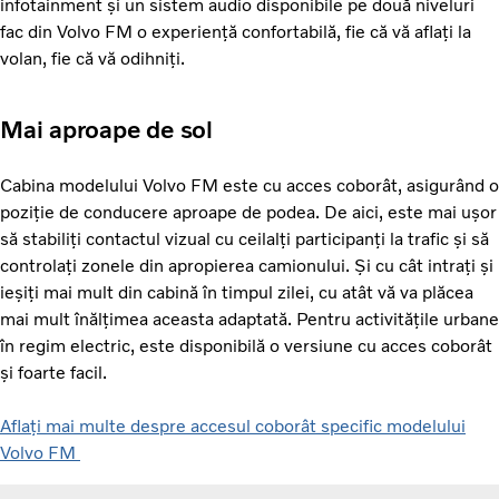
infotainment și un sistem audio disponibile pe două niveluri
fac din Volvo FM o experiență confortabilă, fie că vă aflați la
volan, fie că vă odihniți.
Mai aproape de sol
Cabina modelului Volvo FM este cu acces coborât, asigurând o
poziție de conducere aproape de podea. De aici, este mai ușor
să stabiliți contactul vizual cu ceilalți participanți la trafic și să
controlați zonele din apropierea camionului. Și cu cât intrați și
ieșiți mai mult din cabină în timpul zilei, cu atât vă va plăcea
mai mult înălțimea aceasta adaptată. Pentru activitățile urbane
în regim electric, este disponibilă o versiune cu acces coborât
și foarte facil.
Aflați mai multe despre accesul coborât specific modelului
Volvo FM