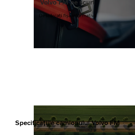
Volvo FM pe scurt
Descărcați fișa informativă
Specificațiile camionului Volvo FM