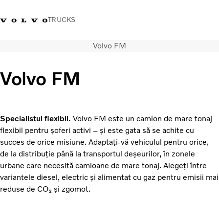
TRUCKS
Volvo FM
+40 21 202 96 30
Merchandise Volvo Trucks
Conectare
Trucks Portal
România
Volvo FM
Soluții de transport
Camioane
Servicii
Specialistul flexibil.
Volvo FM este un camion de mare tonaj
Dealer locator
flexibil pentru șoferi activi – și este gata să se achite cu
News
succes de orice misiune. Adaptați-vă vehiculul pentru orice,
Despre noi
de la distribuție până la transportul deșeurilor, în zonele
Contactați-ne
urbane care necesită camioane de mare tonaj. Alegeți între
variantele diesel, electric și alimentat cu gaz pentru emisii mai
reduse de CO₂ și zgomot.