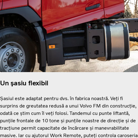
Un șasiu flexibil
Șasiul este adaptat pentru dvs. în fabrica noastră. Veți fi
surprins de greutatea redusă a unui Volvo FM din construcție,
odată ce știm cum îl veți folosi. Tandemul cu punte liftantă,
punțile frontale de 10 tone și punțile noastre de direcție și de
tracțiune permit capacitate de încărcare și manevrabilitate
masive. Iar cu ajutorul Work Remote, puteți controla caroseria