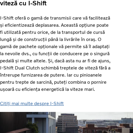
viteză cu I-Shift
I-Shift oferă o gamă de transmisii care vă facilitează
și eficientizează deplasarea. Această opțiune poate
fi utilizată pentru orice, de la transportul de cursă
lungă și de construcții până la livrările în oraș. O
gamă de pachete opționale vă permite să îl adaptați
la nevoile dvs., cu funcții de conducere pe o singură
pedală și multe altele. Și, dacă asta nu ar fi de ajuns,
I-Shift Dual Clutch schimbă treptele de viteză fără a
întrerupe furnizarea de putere. Iar cu pinioanele
pentru trepte de sarcină, puteți combina o pornire
ușoară cu eficiența energetică la viteze mari.
Citiți mai multe despre I-Shift