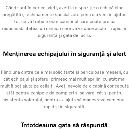
Când sunt în pericol vieți, aveți la dispoziție o echipă bine
pregătită și echipamente specializate pentru a veni în ajutor.
Tot ce vă trebuie este camionul care poate prelua
responsabilitatea, un camion care vă va duce acolo – rapid, în
siguranță și gata de lucru.
Menținerea echipajului în siguranță și alert
Fiind una dintre cele mai solicitante și periculoase meserii, cu
cât echipajul și șoferul primesc mai mult sprijin, cu atât mai
mult îi pot ajuta pe ceilalți. Aveți nevoie de o cabină concepută
atât pentru echipele de pompieri și salvare, cât și pentru
asistența șoferului, pentru a-i ajuta să manevreze camionul
rapid și în siguranță.
Întotdeauna gata să răspundă