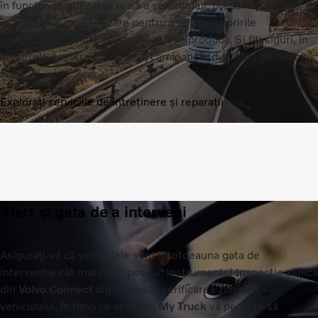
în funcție de utilizarea reală a vehiculului, precum și servicii
avansate de monitorizare pentru a anticipa opririle
neașteptate înainte ca acestea să se producă. Și fiți siguri, în
atelierele noastre autorizate, camioanele dvs. sunt pe mâini
bune.
Explorați serviciile de întreținere și reparații
Alert și gata de a interveni
Asigurați-vă că vehiculele sunt întotdeauna gata de
intervenție cât mai rapid posibil. Instrumentul Inspecție zilnică
din
Volvo Connect
digitalizează verificarea zilnică a
vehiculului, în timp ce aplicația
My Truck
vă permite să