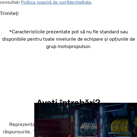
consultați
Politica noastră de confidențialitate
.
Trimiteți
*Caracteristicile prezentate pot să nu fie standard sau
disponibile pentru toate nivelurile de echipare și opțiunile de
grup motopropulsor.
Aveți întrebări?
Reprezentanții de vânzări din centrele Volvo Trucks au
răspunsurile. Vizitați‑i, contactați‑i telefonic sau invitați‑i să