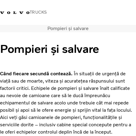
TRUCKS
Pompieri și salvare
+40 21 202 96 30
Merchandise Volvo Trucks
Conectare
Trucks Portal
România
Pompieri și salvare
Soluții de transport
Camioane
Servicii
Când fiecare secundă contează.
În situații de urgență de
Dealer locator
viață sau de moarte, viteza și acuratețea răspunsului sunt
News
factorii critici. Echipele de pompieri și salvare înalt calificate
Despre noi
au nevoie de camioane care să le ducă împreunăcu
Contactați-ne
echipamentul de salvare acolo unde trebuie cât mai repede
posibil și apoi să le ofere energie și sprijin vital la fața locului.
Aici veți găsi camioanele de pompieri, funcționalitățile și
serviciile dorite – inclusiv cabine special concepute pentru a
le oferi echipelor controlul deplin încă de la început.