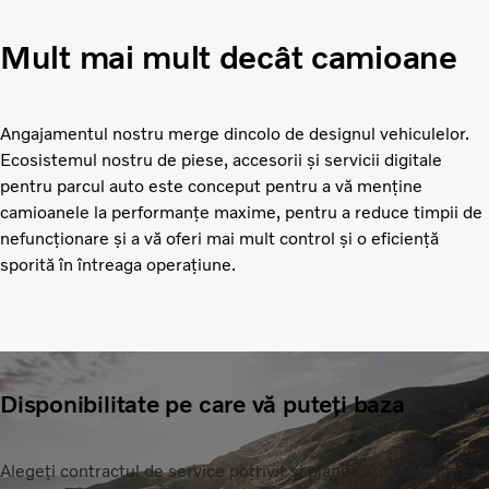
Mult mai mult decât camioane
Angajamentul nostru merge dincolo de designul vehiculelor.
Ecosistemul nostru de piese, accesorii și servicii digitale
pentru parcul auto este conceput pentru a vă menține
camioanele la performanțe maxime, pentru a reduce timpii de
nefuncționare și a vă oferi mai mult control și o eficiență
sporită în întreaga operațiune.
Disponibilitate pe care vă puteți baza
Alegeți contractul de service potrivit și planificați întreținerea