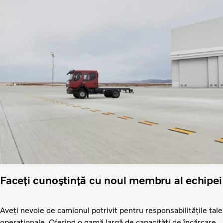
Faceți cunoștință cu noul membru al echipei
Aveți nevoie de camionul potrivit pentru responsabilitățile tale
operaționale. Oferind o gamă largă de capacități de încărcare