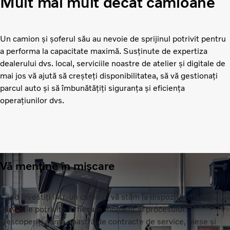
Mult mai mult decât camioane
Un camion și șoferul său au nevoie de sprijinul potrivit pentru
a performa la capacitate maximă. Susținute de expertiza
dealerului dvs. local, serviciile noastre de atelier și digitale de
mai jos vă ajută să creșteți disponibilitatea, să vă gestionați
parcul auto și să îmbunătățiți siguranța și eficiența
operațiunilor dvs.
Vă menține în mișcare
Când investiți într-un camion, vă stăm la dispoziție oferindu-vă
serviciile potrivite în fiecare moment al procesului.
Descoperiți gama noastră de contracte de service, piese și