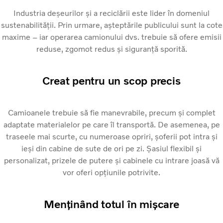
Industria deșeurilor și a reciclării este lider în domeniul
sustenabilității. Prin urmare, așteptările publicului sunt la cote
maxime – iar operarea camionului dvs. trebuie să ofere emisii
reduse, zgomot redus și siguranță sporită.
Creat pentru un scop precis
Camioanele trebuie să fie manevrabile, precum și complet
adaptate materialelor pe care îl transportă. De asemenea, pe
traseele mai scurte, cu numeroase opriri, șoferii pot intra și
ieși din cabine de sute de ori pe zi. Șasiul flexibil și
personalizat, prizele de putere și cabinele cu intrare joasă vă
vor oferi opțiunile potrivite.
Menținând totul în mișcare