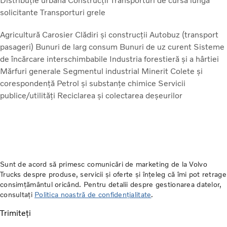
Distribuție urbană
Construcții
Transporturi de cursă lungă
solicitante
Transporturi grele
Agricultură
Carosier
Clădiri și construcții
Autobuz (transport
pasageri)
Bunuri de larg consum
Bunuri de uz curent
Sisteme
de încărcare interschimbabile
Industria forestieră și a hârtiei
Mărfuri generale
Segmentul industrial
Minerit
Colete și
corespondență
Petrol și substanțe chimice
Servicii
publice/utilități
Reciclarea și colectarea deșeurilor
Sunt de acord să primesc comunicări de marketing de la Volvo
Trucks despre produse, servicii și oferte și înțeleg că îmi pot retrage
consimțământul oricând. Pentru detalii despre gestionarea datelor,
consultați
Politica noastră de confidențialitate
.
Trimiteți