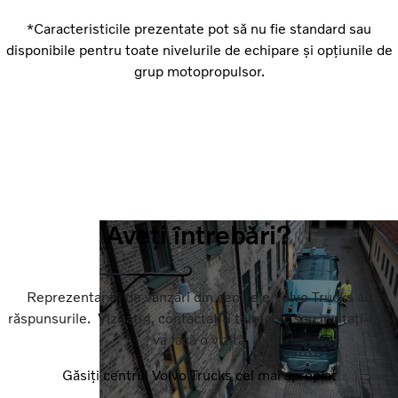
*Caracteristicile prezentate pot să nu fie standard sau
disponibile pentru toate nivelurile de echipare și opțiunile de
grup motopropulsor.
Aveți întrebări?
Reprezentanții de vânzări din centrele Volvo Trucks au
răspunsurile. Vizitați‑i, contactați‑i telefonic sau invitați‑i să
va facă o vizită
Găsiți centrul Volvo Trucks cel mai apropiat