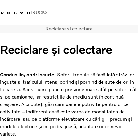
TRUCKS
Reciclare și colectare
+40 21 202 96 30
Merchandise Volvo Trucks
Conectare
Trucks Portal
România
Reciclare și colectare
Soluții de transport
Camioane
Servicii
Condus lin, opriri scurte.
Șoferii trebuie să facă față străzilor
Dealer locator
înguste și traficului intens, oprind și pornind de sute de ori în
News
fiecare zi. Acest lucru pune o presiune mare atât pe șoferi, cât
Despre noi
și pe camioane, iar restricțiile de mediu sunt în continuă
Contactați-ne
creștere. Aici puteți găsi camioanele potrivite pentru orice
activitate – indiferent dacă este vorba de modalitatea de
încărcare sau de platforme elevatoare cu cârlig – precum și
modele electrice și cu podea joasă, adaptate unor nevoi
variate.