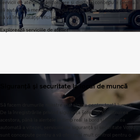
servicii de atelier, monitorizare și digitale, concepute pentru a
vă ajuta să vă mențineți parcul auto în stare de funcționare și
să vă îmbunătățiți eficiența.
Explorează serviciile de atelier
Siguranță și securitate la locul de muncă
Să facem drumurile noastre mai sigure pentru toată lumea.
De la înregistrările privind siguranța șoferilor și instruirea
acestora, până la alertele în timp real la bord și limitarea
automată a vitezei, serviciile de siguranță și securitate Volvo
sunt concepute pentru a vă oferi mai mult control pentru o