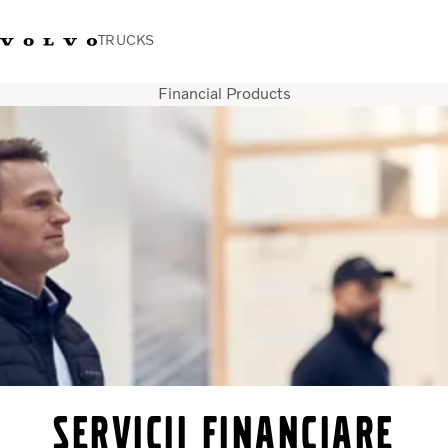
TRUCKS
Financial Products
+40 21 202 96 30
Merchandise Volvo Trucks
Conectare
Trucks Portal
România
Soluții de transport
Camioane
Servicii
Dealer locator
News
Despre noi
Contactați-ne
SERVICII financiare