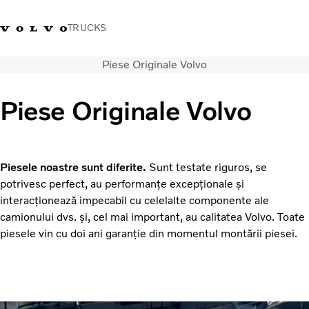
TRUCKS
Piese Originale Volvo
+40 21 202 96 30
Merchandise Volvo Trucks
Conectare
Trucks Portal
România
Piese Originale Volvo
Soluții de transport
Camioane
Servicii
Piesele noastre sunt diferite.
Sunt testate riguros, se
Dealer locator
potrivesc perfect, au performanțe excepționale și
News
interacționează impecabil cu celelalte componente ale
Despre noi
camionului dvs. și, cel mai important, au calitatea Volvo. Toate
Contactați-ne
piesele vin cu doi ani garanție din momentul montării piesei.