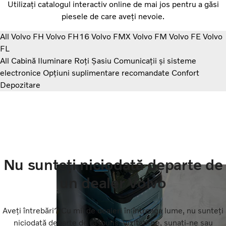
Utilizați catalogul interactiv online de mai jos pentru a găsi
piesele de care aveți nevoie.
All
Volvo FH
Volvo FH16
Volvo FMX
Volvo FM
Volvo FE
Volvo
FL
All
Cabină
Iluminare
Roți
Şasiu
Comunicații și sisteme
electronice
Opțiuni suplimentare recomandate
Confort
Depozitare
Nu sunteți niciodată departe de
un dealer Volvo
Aveți întrebări? Cu mii de dealeri în întreaga lume, nu sunteți
niciodată departe de răspuns. Vizitați-ne, sunați-ne sau