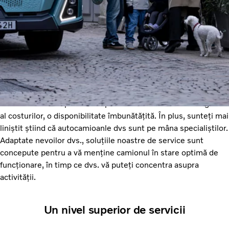
Ce sunt contractele de service
Volvo?
Contractele de service Volvo oferă mentenanță și
monitorizare de specialitate pentru un control mai inteligent
al costurilor, o disponibilitate îmbunătățită. În plus, sunteți mai
liniștit știind că autocamioanle dvs sunt pe mâna specialiștilor.
Adaptate nevoilor dvs., soluțiile noastre de service sunt
concepute pentru a vă menține camionul în stare optimă de
funcționare, în timp ce dvs. vă puteți concentra asupra
activității.
Un nivel superior de servicii