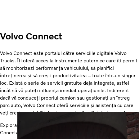
Volvo Connect
Volvo Connect este portalul către serviciile digitale Volvo
Trucks. Îți oferă acces la instrumente puternice care îți permit
să monitorizezi performanța vehiculului, să planifici
întreținerea și să crești productivitatea – toate într-un singur
loc. Există o serie de servicii gratuite deja integrate, astfel
încât să vă puteți influența imediat operațiunile. Indiferent
dacă vă conduceți propriul camion sau gestionați un întreg
parc auto, Volvo Connect oferă serviciile și asistența cu care
veți crește rentabilitatea transporturilor. Oricând, oriunde.
Explorați Volvo Connect
Conectați-vă la Volvo Connect