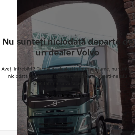
Nu sunteți niciodată departe de
un dealer Volvo
Aveți întrebări? Cu mii de dealeri în întreaga lume, nu sunteți
niciodată departe de răspuns. Vizitați-ne, sunați-ne sau
solicitați-ne să vă facem o vizită.
Găsiți dealerul local