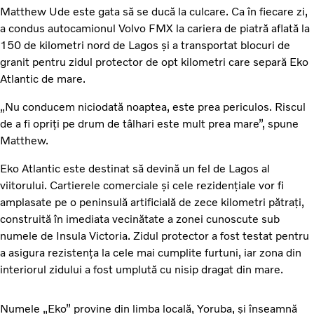
Matthew Ude este gata să se ducă la culcare. Ca în fiecare zi,
a condus autocamionul Volvo FMX la cariera de piatră aflată la
150 de kilometri nord de Lagos și a transportat blocuri de
granit pentru zidul protector de opt kilometri care separă Eko
Atlantic de mare.
„Nu conducem niciodată noaptea, este prea periculos. Riscul
de a fi opriți pe drum de tâlhari este mult prea mare”, spune
Matthew.
Eko Atlantic este destinat să devină un fel de Lagos al
viitorului. Cartierele comerciale și cele rezidențiale vor fi
amplasate pe o peninsulă artificială de zece kilometri pătrați,
construită în imediata vecinătate a zonei cunoscute sub
numele de Insula Victoria. Zidul protector a fost testat pentru
a asigura rezistența la cele mai cumplite furtuni, iar zona din
interiorul zidului a fost umplută cu nisip dragat din mare.
Numele „Eko” provine din limba locală, Yoruba, și înseamnă