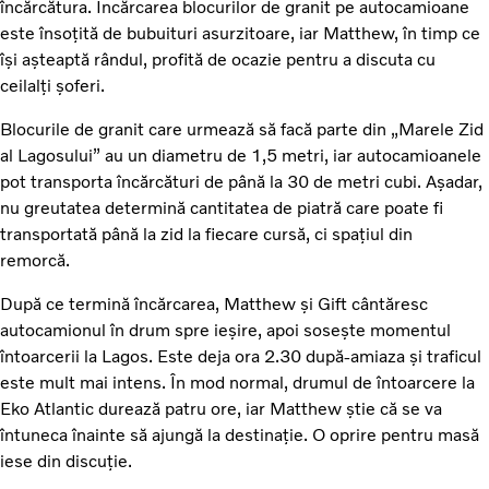
încărcătura. Încărcarea blocurilor de granit pe autocamioane
este însoțită de bubuituri asurzitoare, iar Matthew, în timp ce
își așteaptă rândul, profită de ocazie pentru a discuta cu
ceilalți șoferi.
Blocurile de granit care urmează să facă parte din „Marele Zid
al Lagosului” au un diametru de 1,5 metri, iar autocamioanele
pot transporta încărcături de până la 30 de metri cubi. Așadar,
nu greutatea determină cantitatea de piatră care poate fi
transportată până la zid la fiecare cursă, ci spațiul din
remorcă.
După ce termină încărcarea, Matthew și Gift cântăresc
autocamionul în drum spre ieșire, apoi sosește momentul
întoarcerii la Lagos. Este deja ora 2.30 după-amiaza și traficul
este mult mai intens. În mod normal, drumul de întoarcere la
Eko Atlantic durează patru ore, iar Matthew știe că se va
întuneca înainte să ajungă la destinație. O oprire pentru masă
iese din discuție.