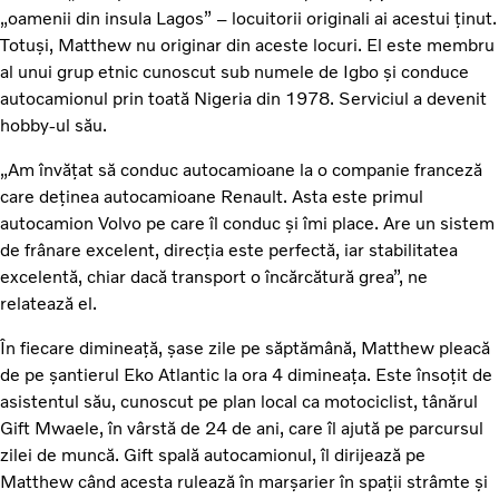
„oamenii din insula Lagos” – locuitorii originali ai acestui ținut.
Totuși, Matthew nu originar din aceste locuri. El este membru
al unui grup etnic cunoscut sub numele de Igbo și conduce
autocamionul prin toată Nigeria din 1978. Serviciul a devenit
hobby-ul său.
„Am învățat să conduc autocamioane la o companie franceză
care deținea autocamioane Renault. Asta este primul
autocamion Volvo pe care îl conduc și îmi place. Are un sistem
de frânare excelent, direcția este perfectă, iar stabilitatea
excelentă, chiar dacă transport o încărcătură grea”, ne
relatează el.
În fiecare dimineață, șase zile pe săptămână, Matthew pleacă
de pe șantierul Eko Atlantic la ora 4 dimineața. Este însoțit de
asistentul său, cunoscut pe plan local ca motociclist, tânărul
Gift Mwaele, în vârstă de 24 de ani, care îl ajută pe parcursul
zilei de muncă. Gift spală autocamionul, îl dirijează pe
Matthew când acesta rulează în marșarier în spații strâmte și