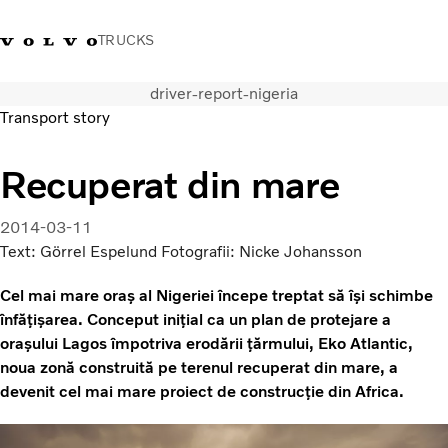
TRUCKS
driver-report-nigeria
+40 21 202 96 30
Merchandise Volvo Trucks
Conectare
Trucks Portal
România
Transport story
Soluții de transport
Recuperat din mare
Camioane
Servicii
2014-03-11
Dealer locator
Text: Görrel Espelund Fotografii: Nicke Johansson
News
Cel mai mare oraș al Nigeriei începe treptat să își schimbe
Despre noi
înfățișarea. Conceput inițial ca un plan de protejare a
Contactați-ne
orașului Lagos împotriva erodării țărmului, Eko Atlantic,
noua zonă construită pe terenul recuperat din mare, a
devenit cel mai mare proiect de construcție din Africa.