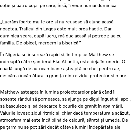
soție și patru copii pe care, însă, îi vede numai duminica.
„Lucrăm foarte multe ore și nu reușesc să ajung acasă
noaptea. Traficul din Lagos este mult prea haotic. Dar
duminica seara, după lucru, mă duc acasă și petrec ziua cu
familia. De obicei, mergem la biserică.”
În Nigeria se înserează rapid și, în timp ce Matthew se
îndreaptă către șantierul Eko Atlantic, este deja întuneric. O
coadă lungă de autocamioane așteaptă pe chei pentru a-și
descărca încărcătura la granița dintre zidul protector și mare.
Matthew așteaptă în lumina proiectoarelor până când îi
sosește rândul să pornească, să ajungă pe digul îngust și, apoi,
să basculeze și să descarce blocurile de granit în apa mării.
Valurile lovesc zidul ritmic și, chiar dacă temperatura a scăzut,
atmosfera mai este încă plină de căldură, sărată și umedă. De
pe țărm nu se pot zări decât câteva lumini îndepărtate ale