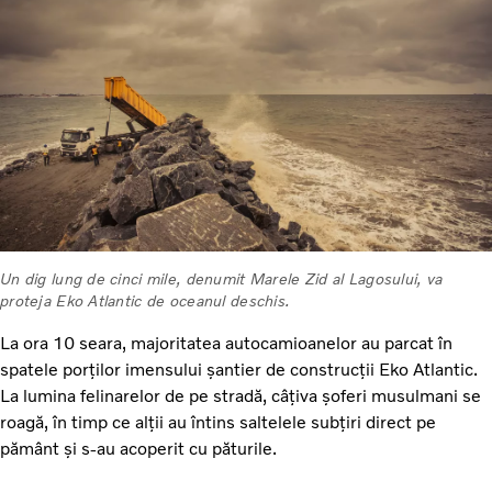
Un dig lung de cinci mile, denumit Marele Zid al Lagosului, va
proteja Eko Atlantic de oceanul deschis.
La ora 10 seara, majoritatea autocamioanelor au parcat în
spatele porților imensului șantier de construcții Eko Atlantic.
La lumina felinarelor de pe stradă, câțiva șoferi musulmani se
roagă, în timp ce alții au întins saltelele subțiri direct pe
pământ și s-au acoperit cu păturile.