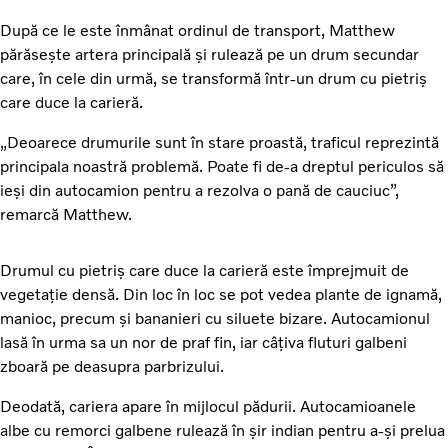
După ce le este înmânat ordinul de transport, Matthew
părăsește artera principală și rulează pe un drum secundar
care, în cele din urmă, se transformă într-un drum cu pietriș
care duce la carieră.
„Deoarece drumurile sunt în stare proastă, traficul reprezintă
principala noastră problemă. Poate fi de-a dreptul periculos să
ieși din autocamion pentru a rezolva o pană de cauciuc”,
remarcă Matthew.
Drumul cu pietriș care duce la carieră este împrejmuit de
vegetație densă. Din loc în loc se pot vedea plante de ignamă,
manioc, precum și bananieri cu siluete bizare. Autocamionul
lasă în urma sa un nor de praf fin, iar câțiva fluturi galbeni
zboară pe deasupra parbrizului.
Deodată, cariera apare în mijlocul pădurii. Autocamioanele
albe cu remorci galbene rulează în șir indian pentru a-și prelua