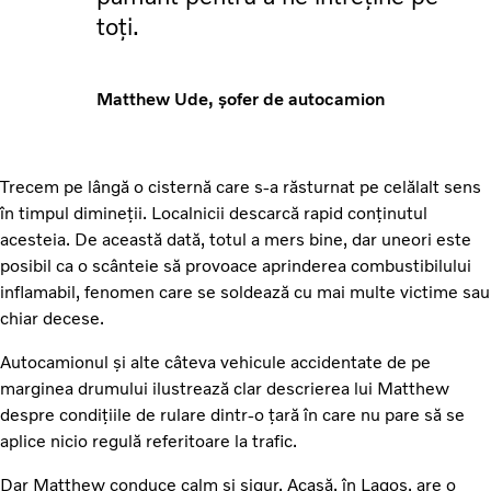
toți.
Matthew Ude, șofer de autocamion
Trecem pe lângă o cisternă care s-a răsturnat pe celălalt sens
în timpul dimineții. Localnicii descarcă rapid conținutul
acesteia. De această dată, totul a mers bine, dar uneori este
posibil ca o scânteie să provoace aprinderea combustibilului
inflamabil, fenomen care se soldează cu mai multe victime sau
chiar decese.
Autocamionul și alte câteva vehicule accidentate de pe
marginea drumului ilustrează clar descrierea lui Matthew
despre condițiile de rulare dintr-o țară în care nu pare să se
aplice nicio regulă referitoare la trafic.
Dar Matthew conduce calm și sigur. Acasă, în Lagos, are o