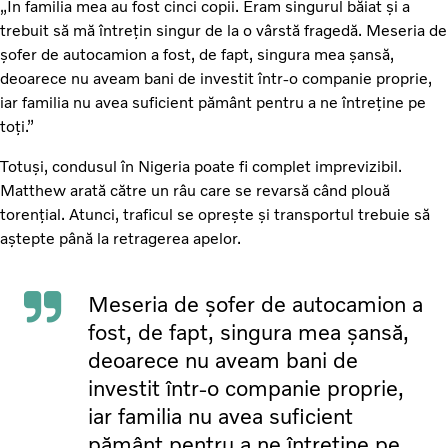
„În familia mea au fost cinci copii. Eram singurul băiat și a
trebuit să mă întrețin singur de la o vârstă fragedă. Meseria de
șofer de autocamion a fost, de fapt, singura mea șansă,
deoarece nu aveam bani de investit într-o companie proprie,
iar familia nu avea suficient pământ pentru a ne întreține pe
toți.”
Totuși, condusul în Nigeria poate fi complet imprevizibil.
Matthew arată către un râu care se revarsă când plouă
torențial. Atunci, traficul se oprește și transportul trebuie să
aștepte până la retragerea apelor.
Meseria de șofer de autocamion a
fost, de fapt, singura mea șansă,
deoarece nu aveam bani de
investit într-o companie proprie,
iar familia nu avea suficient
pământ pentru a ne întreține pe