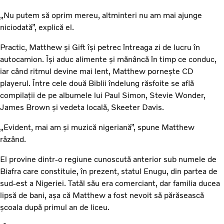
„Nu putem să oprim mereu, altminteri nu am mai ajunge
niciodată”, explică el.
Practic, Matthew și Gift își petrec întreaga zi de lucru în
autocamion. Își aduc alimente și mănâncă în timp ce conduc,
iar când ritmul devine mai lent, Matthew pornește CD
playerul. Între cele două Biblii îndelung răsfoite se află
compilații de pe albumele lui Paul Simon, Stevie Wonder,
James Brown și vedeta locală, Skeeter Davis.
„Evident, mai am și muzică nigeriană”, spune Matthew
râzând.
El provine dintr-o regiune cunoscută anterior sub numele de
Biafra care constituie, în prezent, statul Enugu, din partea de
sud-est a Nigeriei. Tatăl său era comerciant, dar familia ducea
lipsă de bani, așa că Matthew a fost nevoit să părăsească
școala după primul an de liceu.