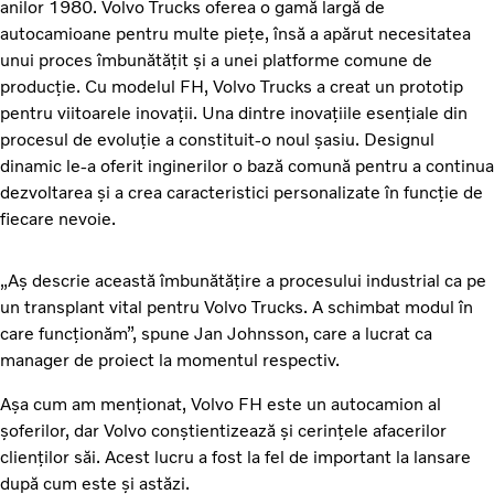
anilor 1980. Volvo Trucks oferea o gamă largă de
autocamioane pentru multe piețe, însă a apărut necesitatea
unui proces îmbunătățit și a unei platforme comune de
producție. Cu modelul FH, Volvo Trucks a creat un prototip
pentru viitoarele inovații. Una dintre inovațiile esențiale din
procesul de evoluție a constituit-o noul șasiu. Designul
dinamic le-a oferit inginerilor o bază comună pentru a continua
dezvoltarea și a crea caracteristici personalizate în funcție de
fiecare nevoie.
„Aș descrie această îmbunătățire a procesului industrial ca pe
un transplant vital pentru Volvo Trucks. A schimbat modul în
care funcționăm”, spune Jan Johnsson, care a lucrat ca
manager de proiect la momentul respectiv.
Așa cum am menționat, Volvo FH este un autocamion al
șoferilor, dar Volvo conștientizează și cerințele afacerilor
clienților săi. Acest lucru a fost la fel de important la lansare
după cum este și astăzi.