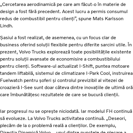
„Cercetarea aerodinamică pe care am făcut-o în materie de
design a fost fără precedent. Acest lucru a permis consumul
redus de combustibil pentru clienți”, spune Mats Karlsson
Lindh.
Șasiul a fost realizat, de asemenea, cu un focus clar de
business oferind soluții flexibile pentru diferite sarcini utile. În
prezent, Volvo Trucks explorează toate posibilitățile existente
pentru soluții avansate de economisire a combustibilului
pentru clienți. Software-ul actualizat I-Shift, puntea motoare
tandem liftabilă, sistemul de climatizare I-Park Cool, instruirea
Fuelwatch pentru șoferi și controlul previzibil al vitezei de
croazieră I-See sunt doar câteva dintre inovațiile de ultimă oră
care îmbunătățesc rezultatele de care se bucură clienții.
Iar progresul nu se oprește niciodată. Iar modelul FH continuă
să evolueze. La Volvo Trucks activitatea continuă. „Deseori,
plecăm de la o problemă reală a clienților. De exemplu,
Direcția Dinamică Volvo – unul dintre punctele de plecare a