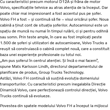
Cu caracteristici precum motorul D12A și frâna de motor
Volvo, specificațiile tehnice au atras atenția de la început. Dar
poate chiar mai impresionant a fost accentul pus pe șofer.
Volvo FH a fost – și continuă să fie – visul oricărui șofer. Noua
cabină a ținut cont de situația șoferilor. Autocamionul este un
spațiu de muncă nu numai în timpul rulării, ci și pentru odihnă
sau somn. Prin teste ample, în care au fost implicați peste
1.500 de șoferi și utilizatori de autocamioane, Volvo Trucks a
reușit să construiască o cabină complet nouă, care a constituit
baza unei experiențe profesionale cu totul noi.
„Am pus șoferul în centrul atenției. Și încă o mai facem”,
spune Mats Karlsson Lindh, directorul departamentului de
planificare de produs, Group Trucks Technology.
Astăzi, Volvo FH continuă să susțină evoluția domeniului
transporturilor. Cu caracteristici precum inegalabila Direcție
Dinamică Volvo, care perfecționează controlul direcției, Volvo
Trucks continuă să evolueze.
Povestea din spatele modelului Volvo FH a început la mijlocul