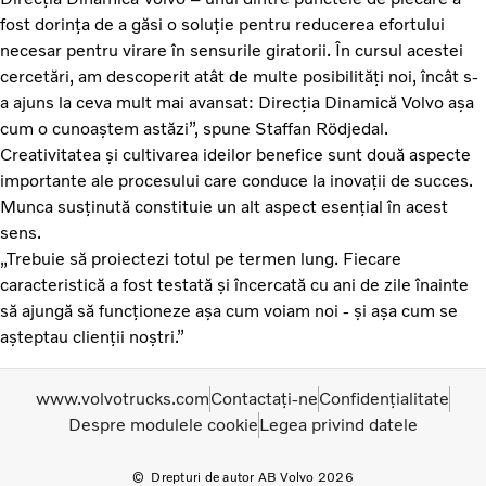
fost dorința de a găsi o soluție pentru reducerea efortului
necesar pentru virare în sensurile giratorii. În cursul acestei
cercetări, am descoperit atât de multe posibilități noi, încât s-
a ajuns la ceva mult mai avansat: Direcția Dinamică Volvo așa
cum o cunoaștem astăzi”, spune Staffan Rödjedal.
Creativitatea și cultivarea ideilor benefice sunt două aspecte
importante ale procesului care conduce la inovații de succes.
Munca susținută constituie un alt aspect esențial în acest
sens.
„Trebuie să proiectezi totul pe termen lung. Fiecare
caracteristică a fost testată și încercată cu ani de zile înainte
să ajungă să funcționeze așa cum voiam noi - și așa cum se
așteptau clienții noștri.”
www.volvotrucks.com
Contactați-ne
Confidențialitate
Despre modulele cookie
Legea privind datele
Drepturi de autor AB Volvo 2026