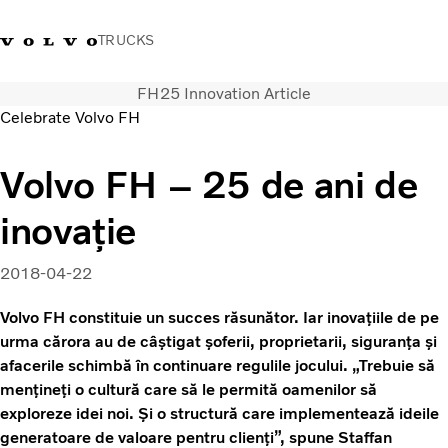
TRUCKS
FH25 Innovation Article
+40 21 202 96 30
Merchandise Volvo Trucks
Conectare
Trucks Portal
România
Celebrate Volvo FH
Soluții de transport
Volvo FH – 25 de ani de
Camioane
inovație
Servicii
Dealer locator
News
2018-04-22
Despre noi
Volvo FH constituie un succes răsunător. Iar inovațiile de pe
Contactați-ne
urma cărora au de câștigat șoferii, proprietarii, siguranța și
afacerile schimbă în continuare regulile jocului. „Trebuie să
mențineți o cultură care să le permită oamenilor să
exploreze idei noi. Și o structură care implementează ideile
generatoare de valoare pentru clienți”, spune Staffan