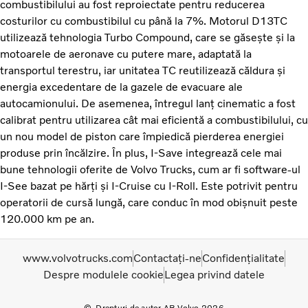
combustibilului au fost reproiectate pentru reducerea
costurilor cu combustibilul cu până la 7%. Motorul D13TC
utilizează tehnologia Turbo Compound, care se găsește și la
motoarele de aeronave cu putere mare, adaptată la
transportul terestru, iar unitatea TC reutilizează căldura și
energia excedentare de la gazele de evacuare ale
autocamionului. De asemenea, întregul lanț cinematic a fost
calibrat pentru utilizarea cât mai eficientă a combustibilului, cu
un nou model de piston care împiedică pierderea energiei
produse prin încălzire. În plus, I-Save integrează cele mai
bune tehnologii oferite de Volvo Trucks, cum ar fi software-ul
I-See bazat pe hărți și I-Cruise cu I-Roll. Este potrivit pentru
operatorii de cursă lungă, care conduc în mod obișnuit peste
120.000 km pe an.
www.volvotrucks.com
Contactați-ne
Confidențialitate
Despre modulele cookie
Legea privind datele