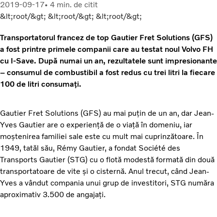
2019-09-17
4 min. de citit
&lt;root/&gt; &lt;root/&gt; &lt;root/&gt;
Transportatorul francez de top Gautier Fret Solutions (GFS)
a fost printre primele companii care au testat noul Volvo FH
cu I-Save. După numai un an, rezultatele sunt impresionante
– consumul de combustibil a fost redus cu trei litri la fiecare
100 de litri consumați.
Gautier Fret Solutions (GFS) au mai puțin de un an, dar Jean-
Yves Gautier are o experiență de o viață în domeniu, iar
moștenirea familiei sale este cu mult mai cuprinzătoare. În
1949, tatăl său, Rémy Gautier, a fondat Société des
Transports Gautier (STG) cu o flotă modestă formată din două
transportatoare de vite și o cisternă. Anul trecut, când Jean-
Yves a vândut compania unui grup de investitori, STG număra
aproximativ 3.500 de angajați.