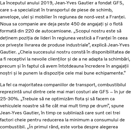
La începutul anului 2019, Jean-Yves Gautier a fondat GFS,
care s-a specializat în transportul de piese de schimb,
anvelope, ulei și mobilier în regiunea de nord-vest a Franței.
Noua sa companie are deja peste 450 de angajați și o flotă
formată din 220 de autocamioane. „Scopul nostru este să
deținem poziția de lideri în regiunea vestică a Franței în ceea
ce privește livrarea de produse industriale”, explică Jean-Yves
Gautier. „Cheia succesului nostru constă în disponibilitatea de
a fi receptivi la nevoile clienților și de a ne adapta la schimbări,
precum și în faptul că avem întotdeauna încredere în angajații
noștri și le punem la dispoziție cele mai bune echipamente.”
La fel ca majoritatea companiilor de transport, combustibilul
reprezintă unul dintre cele mai mari costuri ale GFS – în jur de
25-30%. „Trebuie să ne optimizăm flota și să facem ca
vehiculele noastre să fie cât mai mult timp pe drum”, spune
Jean-Yves Gautier, în timp ce subliniază care sunt cei trei
factori cheie pentru reducerea la minimum a consumului de
combustibil. „În primul rând, este vorba despre alegerea