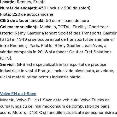
Locație:
Rennes, Franța
Număr de angajați:
450 (inclusiv 290 de șoferi)
Flotă:
220 de autocamioane
Cifră de afaceri anuală:
50 de milioane de euro
Cei mai mari clienți:
Michelin, TOTAL, Pirelli și Good Year
Istoric:
Rémy Gautier a fondat Société des Transports Gautier
(STG) în 1949 și se ocupa inițial de transportul de animale vii
între Rennes și Paris. Fiul lui Rémy Gautier, Jean-Yves, a
vândut compania în 2018 și a fondat Gautier Fret Solutions
(GFS).
Servicii:
GFS este specializată în transportul de produse
industriale în vestul Franței, inclusiv de piese auto, anvelope,
ulei și materii prime pentru industria hârtiei.
Volvo FH cu I-Save
Modelul Volvo FH cu I-Save este vehiculul Volvo Trucks de
cursă lungă cu cel mai mic consum de combustibil de până
acum. Motorul D13TC și funcțiile actualizate de economisire a