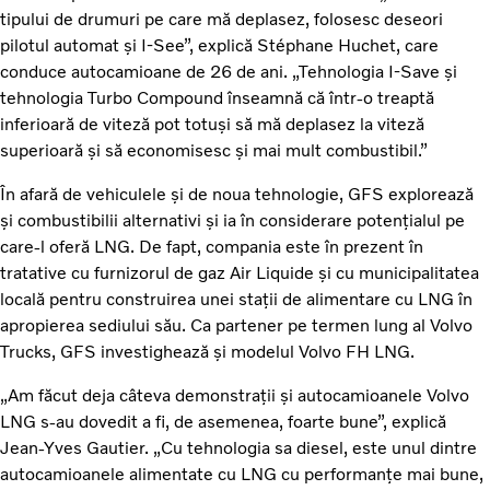
tipului de drumuri pe care mă deplasez, folosesc deseori
pilotul automat și I-See”, explică Stéphane Huchet, care
conduce autocamioane de 26 de ani. „Tehnologia I-Save și
tehnologia Turbo Compound înseamnă că într-o treaptă
inferioară de viteză pot totuși să mă deplasez la viteză
superioară și să economisesc și mai mult combustibil.”
În afară de vehiculele și de noua tehnologie, GFS explorează
și combustibilii alternativi și ia în considerare potențialul pe
care-l oferă LNG. De fapt, compania este în prezent în
tratative cu furnizorul de gaz Air Liquide și cu municipalitatea
locală pentru construirea unei stații de alimentare cu LNG în
apropierea sediului său. Ca partener pe termen lung al Volvo
Trucks, GFS investighează și modelul Volvo FH LNG.
„Am făcut deja câteva demonstrații și autocamioanele Volvo
LNG s-au dovedit a fi, de asemenea, foarte bune”, explică
Jean-Yves Gautier. „Cu tehnologia sa diesel, este unul dintre
autocamioanele alimentate cu LNG cu performanțe mai bune,