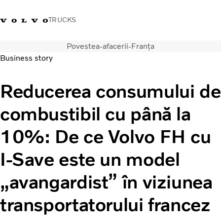
TRUCKS
Povestea-afacerii-Franța
+40 21 202 96 30
Merchandise Volvo Trucks
Conectare
Trucks Portal
România
Business story
Soluții de transport
Reducerea consumului de
Camioane
combustibil cu până la
Servicii
Dealer locator
10%: De ce Volvo FH cu
News
Despre noi
I-Save este un model
Contactați-ne
„avangardist” în viziunea
transportatorului francez