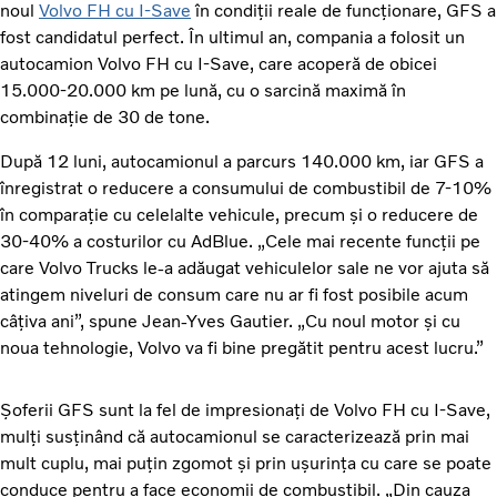
noul
Volvo FH cu I-Save
în condiții reale de funcționare, GFS a
fost candidatul perfect. În ultimul an, compania a folosit un
autocamion Volvo FH cu I-Save, care acoperă de obicei
15.000-20.000 km pe lună, cu o sarcină maximă în
combinație de 30 de tone.
După 12 luni, autocamionul a parcurs 140.000 km, iar GFS a
înregistrat o reducere a consumului de combustibil de 7-10%
în comparație cu celelalte vehicule, precum și o reducere de
30-40% a costurilor cu AdBlue. „Cele mai recente funcții pe
care Volvo Trucks le-a adăugat vehiculelor sale ne vor ajuta să
atingem niveluri de consum care nu ar fi fost posibile acum
câțiva ani”, spune Jean-Yves Gautier. „Cu noul motor și cu
noua tehnologie, Volvo va fi bine pregătit pentru acest lucru.”
Șoferii GFS sunt la fel de impresionați de Volvo FH cu I-Save,
mulți susținând că autocamionul se caracterizează prin mai
mult cuplu, mai puțin zgomot și prin ușurința cu care se poate
conduce pentru a face economii de combustibil. „Din cauza