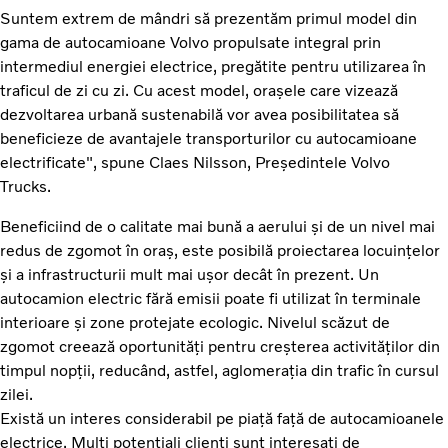
Suntem extrem de mândri să prezentăm primul model din
gama de autocamioane Volvo propulsate integral prin
intermediul energiei electrice, pregătite pentru utilizarea în
traficul de zi cu zi. Cu acest model, orașele care vizează
dezvoltarea urbană sustenabilă vor avea posibilitatea să
beneficieze de avantajele transporturilor cu autocamioane
electrificate", spune Claes Nilsson, Președintele Volvo
Trucks.
Beneficiind de o calitate mai bună a aerului și de un nivel mai
redus de zgomot în oraș, este posibilă proiectarea locuințelor
și a infrastructurii mult mai ușor decât în prezent. Un
autocamion electric fără emisii poate fi utilizat în terminale
interioare și zone protejate ecologic. Nivelul scăzut de
zgomot creează oportunități pentru creșterea activităților din
timpul nopții, reducând, astfel, aglomerația din trafic în cursul
zilei.
Există un interes considerabil pe piață față de autocamioanele
electrice. Mulți potențiali clienți sunt interesați de