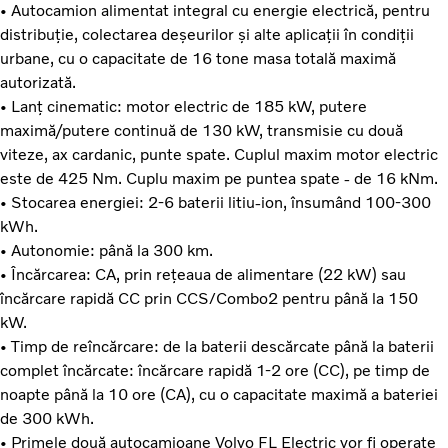
• Autocamion alimentat integral cu energie electrică, pentru
distribuție, colectarea deșeurilor și alte aplicații în condiții
urbane, cu o capacitate de 16 tone masa totală maximă
autorizată.
• Lanț cinematic: motor electric de 185 kW, putere
maximă/putere continuă de 130 kW, transmisie cu două
viteze, ax cardanic, punte spate. Cuplul maxim motor electric
este de 425 Nm. Cuplu maxim pe puntea spate - de 16 kNm.
• Stocarea energiei: 2-6 baterii litiu-ion, însumând 100-300
kWh.
• Autonomie: până la 300 km.
• Încărcarea: CA, prin rețeaua de alimentare (22 kW) sau
încărcare rapidă CC prin CCS/Combo2 pentru până la 150
kW.
• Timp de reîncărcare: de la baterii descărcate până la baterii
complet încărcate: încărcare rapidă 1-2 ore (CC), pe timp de
noapte până la 10 ore (CA), cu o capacitate maximă a bateriei
de 300 kWh.
• Primele două autocamioane Volvo FL Electric vor fi operate