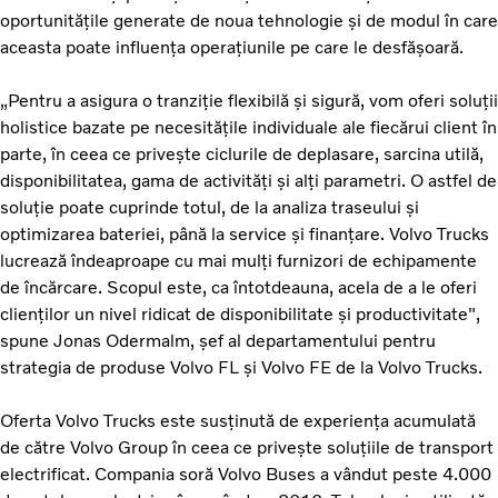
oportunitățile generate de noua tehnologie și de modul în care
aceasta poate influența operațiunile pe care le desfășoară.
„Pentru a asigura o tranziție flexibilă și sigură, vom oferi soluții
holistice bazate pe necesitățile individuale ale fiecărui client în
parte, în ceea ce privește ciclurile de deplasare, sarcina utilă,
disponibilitatea, gama de activități și alți parametri. O astfel de
soluție poate cuprinde totul, de la analiza traseului și
optimizarea bateriei, până la service și finanțare. Volvo Trucks
lucrează îndeaproape cu mai mulți furnizori de echipamente
de încărcare. Scopul este, ca întotdeauna, acela de a le oferi
clienților un nivel ridicat de disponibilitate și productivitate",
spune Jonas Odermalm, șef al departamentului pentru
strategia de produse Volvo FL și Volvo FE de la Volvo Trucks.
Oferta Volvo Trucks este susținută de experiența acumulată
de către Volvo Group în ceea ce privește soluțiile de transport
electrificat. Compania soră Volvo Buses a vândut peste 4.000