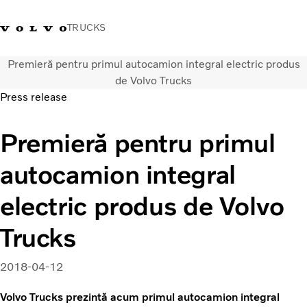
TRUCKS
Premieră pentru primul autocamion integral electric produs
+40 21 202 96 30
Merchandise Volvo Trucks
Conectare
Trucks Portal
România
de Volvo Trucks
Press release
Soluții de transport
Premieră pentru primul
Camioane
Servicii
autocamion integral
Dealer locator
News
electric produs de Volvo
Despre noi
Contactați-ne
Trucks
2018-04-12
Volvo Trucks prezintă acum primul autocamion integral