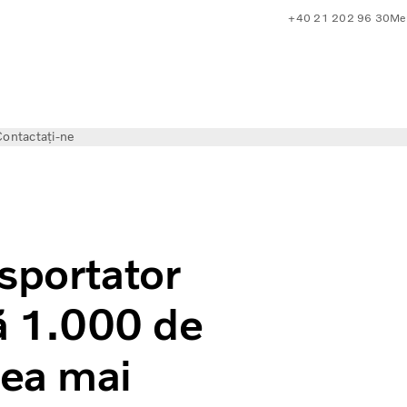
+40 21 202 96 30
Mer
ontactați-ne
de camioane Volvo cu cea mai recentă tehnologie de economis
sportator
ză 1.000 de
cea mai