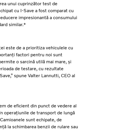
rea unui cuprinzător test de
echipat cu I-Save a fost comparat cu
o reducere impresionantă a consumului
ard similar.*
tei este de a prioritiza vehiculele cu
portanți factori pentru noi sunt
ermite o sarcină utilă mai mare, și
ioada de testare, cu rezultate
-Save,” spune Valter Lannutti, CEO al
m de eficient din punct de vedere al
 operațiunile de transport de lungă
. Camioanele sunt echipate, de
nță la schimbarea benzii de rulare sau