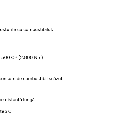
osturile cu combustibilul.
u 500 CP (2.800 Nm)
n consum de combustibil scăzut
pe distanță lungă
tep C.