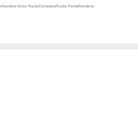
chandise Volvo Trucks
Conectare
Trucks Portal
România
ire a combustibilului