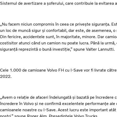
Sistemul de avertizare a șoferului, care contribuie la evitarea 
„Nu facem niciun compromis în ceea ce privește siguranța. Este
un loc de muncă sigur și confortabil, dar este, de asemenea, o m
Din fericire, accidentele sunt, în majoritate, minore. Dar cami
costisitor atunci când un camion nu poate lucra. Până la urmă,
siguranță reprezintă o bună investiție,” spune Valter Lannutti.
Cele 1.000 de camioane Volvo FH cu I-Save vor fi livrate către
2022.
„Avem o relație de afaceri îndelungată și bazată pe încredere 
încredere în Volvo și ne confirmă excelentele performanțe ale 
camioanele noastre cu I-Save. Acest lucru este important atât p
noștri,” spune Roger Alm, Președintele Volvo Trucks.