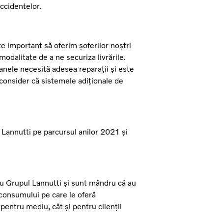
accidentelor.
 important să oferim șoferilor noștri
odalitate de a ne securiza livrările.
oanele necesită adesea reparații și este
 consider că sistemele adiționale de
 Lannutti pe parcursul anilor 2021 și
cu Grupul Lannutti și sunt mândru că au
consumului pe care le oferă
entru mediu, cât și pentru clienții