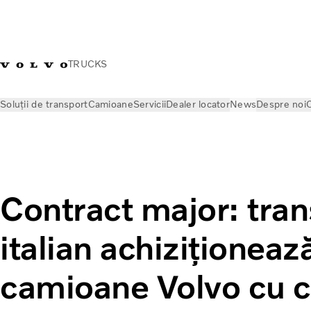
TRUCKS
Soluții de transport
Camioane
Servicii
Dealer locator
News
Despre noi
C
News
Press releases
Contract major: transportator italian achiziționează 1.000 
Contract major: tran
italian achiziționea
camioane Volvo cu 