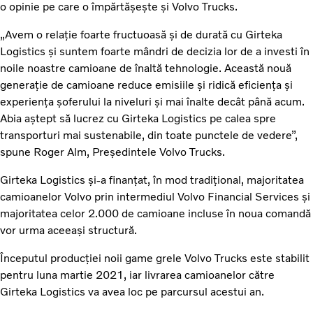
o opinie pe care o împărtășește și Volvo Trucks.
„Avem o relație foarte fructuoasă și de durată cu Girteka
Logistics și suntem foarte mândri de decizia lor de a investi în
noile noastre camioane de înaltă tehnologie. Această nouă
generație de camioane reduce emisiile și ridică eficiența și
experiența șoferului la niveluri și mai înalte decât până acum.
Abia aștept să lucrez cu Girteka Logistics pe calea spre
transporturi mai sustenabile, din toate punctele de vedere”,
spune Roger Alm, Președintele Volvo Trucks.
Girteka Logistics și-a finanțat, în mod tradițional, majoritatea
camioanelor Volvo prin intermediul Volvo Financial Services și
majoritatea celor 2.000 de camioane incluse în noua comandă
vor urma aceeași structură.
Începutul producției noii game grele Volvo Trucks este stabilit
pentru luna martie 2021, iar livrarea camioanelor către
Girteka Logistics va avea loc pe parcursul acestui an.