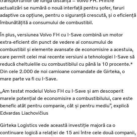
transporturilor de lungă distanță – Volvo FH. Printre
actualizări se numără o nouă interfață pentru șofer, faruri
adaptive ca opțiune, pentru o siguranță crescută, și o eficiență
îmbunătățită a consumului de combustibil.
În plus, versiunea Volvo FH cu I-Save combină un motor
extra-eficient din punct de vedere al consumului de
combustibil și elemente avansate de economisire a acestuia,
care permit celei mai recente versiuni a tehnologiei I-Save să
reducă cheltuielile cu combustibilul cu până la 10 procente.*
Din cele 2.000 de noi camioane comandate de Girteka, o
mare parte va fi cu I-Save.
„Am testat modelul Volvo FH cu I-Save și am descoperit
marele potențial de economisire a combustibilului, care este
benefic atât pentru companie, cât și pentru mediu”, explică
Edvardas Liachovičius
Girteka Logistics vede această investiție majoră ca o
continuare logică a relației de 15 ani între cele două companii,