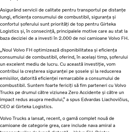
Asigurând servicii de calitate pentru transportul pe distanțe
lungi, eficiența consumului de combustibil, siguranța și
confortul șoferului sunt priorități de top pentru Girteka
Logistics și, în consecință, principalele motive care au stat la
baza deciziei de a investi în 2.000 de noi camioane Volvo FH.
„Noul Volvo FH optimizează disponibilitatea și eficiența
consumului de combustibil, oferind, în același timp, șoferului
un excelent mediu de lucru. Cu această investiție, vom
contribui la creșterea siguranței pe șosele și la reducerea
emisiilor, datorită eficienței remarcabile a consumului de
combustibil. Suntem foarte fericiți să fim parteneri cu Volvo
Trucks pe drumul către viziunea Zero Accidente și către un
impact redus asupra mediului,” a spus Edvardas Liachovičius,
CEO al Girteka Logistics.
Volvo Trucks a lansat, recent, o gamă complet nouă de
camioane de categorie grea, care include nava amiral a