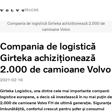
TRUCKS
Compania de logistică Girteka achiziționează 2.000 de
+40 21 202 96 30
Merchandise Volvo Trucks
Conectare
Trucks Portal
România
camioane Volvo
Soluții de transport
Compania de logistică
Camioane
Girteka achiziționează
Servicii
Dealer locator
2.000 de camioane Volvo
News
Despre noi
2021-02-16
Contactați-ne
Girteka Logistics, una dintre cele mai importante companii
logistice europene, a decis să investească în nu mai puțin de
2.000 de camioane Volvo FH de ultimă generație. Siguranța
îmbunătățită, confortul crescut pentru șofer și consumul