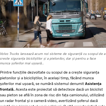
Volvo Trucks lansează acum noi sisteme de siguranță cu scopul de a
creste siguranța bicicliștilor și a pietonilor, dar și pentru a face
munca șoferilor mai ușoară..
Printre funcțiile dezvoltate cu scopul de a crește siguranța
pietonilor și a bicicliștilor, în același timp, făcând munca
șoferilor mai ușoară, se numără sistemul denumit
Asistența
frontală.
Acesta este proiectat să detecteze dacă un biciclist
sau pieton se află în zona de risc din fața camionului, utilizând
un radar frontal și o cameră video, avertizând șoferul dacă