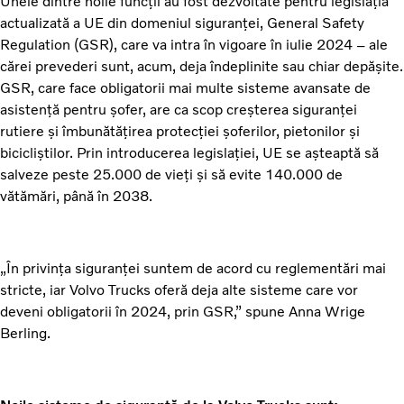
Unele dintre noile funcții au fost dezvoltate pentru legislația
actualizată a UE din domeniul siguranței, General Safety
Regulation (GSR), care va intra în vigoare în iulie 2024 – ale
cărei prevederi sunt, acum, deja îndeplinite sau chiar depășite.
GSR, care face obligatorii mai multe sisteme avansate de
asistență pentru șofer, are ca scop creșterea siguranței
rutiere și îmbunătățirea protecției șoferilor, pietonilor și
bicicliștilor. Prin introducerea legislației, UE se așteaptă să
salveze peste 25.000 de vieți și să evite 140.000 de
vătămări, până în 2038.
„În privința siguranței suntem de acord cu reglementări mai
stricte, iar Volvo Trucks oferă deja alte sisteme care vor
deveni obligatorii în 2024, prin GSR,” spune Anna Wrige
Berling.