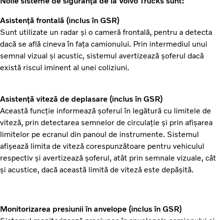
Noile sisteme de siguranță de la Volvo Trucks sunt:
Asistență frontală (inclus în GSR)
Sunt utilizate un radar și o cameră frontală, pentru a detecta
dacă se află cineva în fața camionului. Prin intermediul unui
semnal vizual și acustic, sistemul avertizează șoferul dacă
există riscul iminent al unei coliziuni.
Asistență viteză de deplasare (inclus în GSR)
Această funcție informează șoferul în legătură cu limitele de
viteză, prin detectarea semnelor de circulație și prin afișarea
limitelor pe ecranul din panoul de instrumente. Sistemul
afișează limita de viteză corespunzătoare pentru vehiculul
respectiv și avertizează șoferul, atât prin semnale vizuale, cât
și acustice, dacă această limită de viteză este depășită.
Monitorizarea presiunii în anvelope (inclus în GSR)