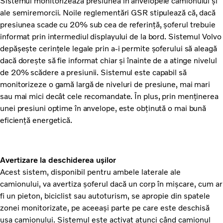
Sistemul monitorizează presiunea în anvelopele camionului și
ale semiremorcii. Noile reglementări GSR stipulează că, dacă
presiunea scade cu 20% sub cea de referință, șoferul trebuie
informat prin intermediul displayului de la bord. Sistemul Volvo
depășește cerințele legale prin a-i permite șoferului să aleagă
dacă dorește să fie informat chiar și înainte de a atinge nivelul
de 20% scădere a presiunii. Sistemul este capabil să
monitorizeze o gamă largă de niveluri de presiune, mai mari
sau mai mici decât cele recomandate. În plus, prin menținerea
unei presiuni optime în anvelope, este obținută o mai bună
eficiență energetică.
Avertizare la deschiderea ușilor
Acest sistem, disponibil pentru ambele laterale ale
camionului, va avertiza șoferul dacă un corp în mișcare, cum ar
fi un pieton, biciclist sau autoturism, se apropie din spatele
zonei monitorizate, pe aceeași parte pe care este deschisă
ușa camionului. Sistemul este activat atunci când camionul