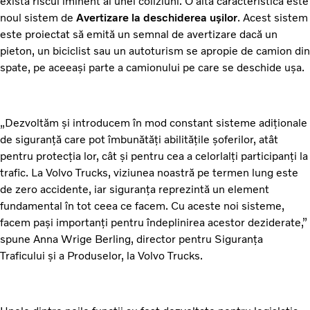
există riscul iminent al unei coliziuni. O altă caracteristică este
noul sistem de
Avertizare la deschiderea ușilor
. Acest sistem
este proiectat să emită un semnal de avertizare dacă un
pieton, un biciclist sau un autoturism se apropie de camion din
spate, pe aceeași parte a camionului pe care se deschide ușa.
„Dezvoltăm și introducem în mod constant sisteme adiționale
de siguranță care pot îmbunătăți abilitățile șoferilor, atât
pentru protecția lor, cât și pentru cea a celorlalți participanți la
trafic. La Volvo Trucks, viziunea noastră pe termen lung este
de zero accidente, iar siguranța reprezintă un element
fundamental în tot ceea ce facem. Cu aceste noi sisteme,
facem pași importanți pentru îndeplinirea acestor deziderate,”
spune Anna Wrige Berling, director pentru Siguranța
Traficului și a Produselor, la Volvo Trucks.