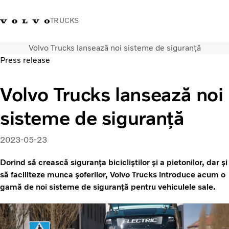
TRUCKS
Volvo Trucks lansează noi sisteme de siguranță
+40 21 202 96 30
Merchandise Volvo Trucks
Conectare
Trucks Portal
România
Press release
Soluții de transport
Volvo Trucks lansează noi
Camioane
sisteme de siguranță
Servicii
Dealer locator
News
2023-05-23
Despre noi
Dorind să crească siguranța bicicliștilor și a pietonilor, dar și
Contactați-ne
să faciliteze munca șoferilor, Volvo Trucks introduce acum o
gamă de noi sisteme de siguranță pentru vehiculele sale.