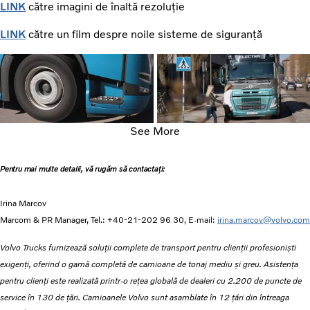
LINK
către imagini de înaltă rezoluție
LINK
către un film despre noile sisteme de siguranță
See More
Pentru mai multe detalii, vă rugăm să contactați:
Irina Marcov
Marcom & PR Manager, Tel.: +40-21-202 96 30, E-mail:
irina.marcov@volvo.com
Volvo Trucks furnizează soluții complete de transport pentru clienții profesioniști
exigenți, oferind o gamă completă de camioane de tonaj mediu și greu. Asistența
pentru clienți este realizată printr-o rețea globală de dealeri cu 2.200 de puncte de
service în 130 de țări. Camioanele Volvo sunt asamblate în 12 țări din întreaga