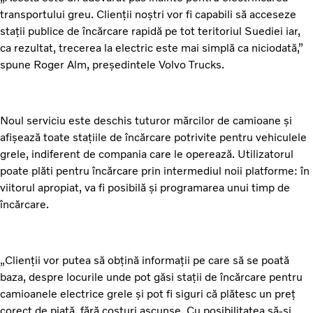
transportului greu. Clienții noștri vor fi capabili să acceseze
stații publice de încărcare rapidă pe tot teritoriul Suediei iar,
ca rezultat, trecerea la electric este mai simplă ca niciodată,”
spune Roger Alm, președintele Volvo Trucks.
Noul serviciu este deschis tuturor mărcilor de camioane și
afișează toate stațiile de încărcare potrivite pentru vehiculele
grele, indiferent de compania care le operează. Utilizatorul
poate plăti pentru încărcare prin intermediul noii platforme: în
viitorul apropiat, va fi posibilă și programarea unui timp de
încărcare.
„Clienții vor putea să obțină informații pe care să se poată
baza, despre locurile unde pot găsi stații de încărcare pentru
camioanele electrice grele și pot fi siguri că plătesc un preț
corect de piață, fără costuri ascunse. Cu posibilitatea să-și