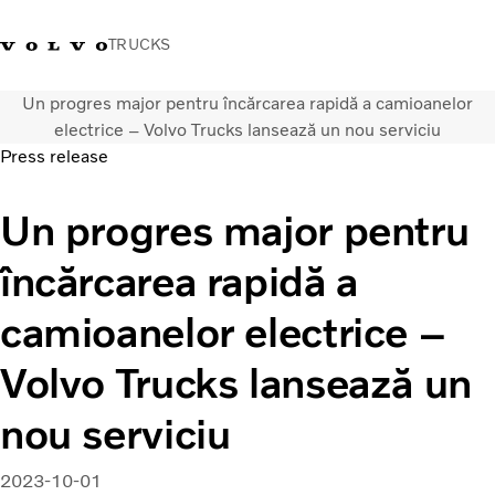
TRUCKS
Un progres major pentru încărcarea rapidă a camioanelor
+40 21 202 96 30
Merchandise Volvo Trucks
Conectare
Trucks Portal
România
electrice – Volvo Trucks lansează un nou serviciu
Press release
Soluții de transport
Un progres major pentru
Camioane
Servicii
încărcarea rapidă a
Dealer locator
News
camioanelor electrice –
Despre noi
Contactați-ne
Volvo Trucks lansează un
nou serviciu
2023-10-01