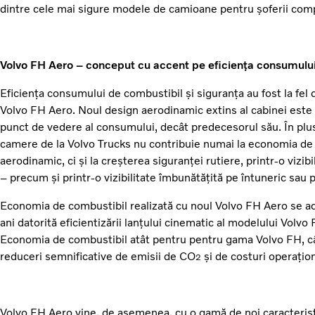
dintre cele mai sigure modele de camioane pentru șoferii comp
Volvo FH Aero – conceput cu accent pe eficiența consumului
Eficiența consumului de combustibil și siguranța au fost la fel
Volvo FH Aero. Noul design aerodinamic extins al cabinei este 
punct de vedere al consumului, decât predecesorul său. În plu
camere de la Volvo Trucks nu contribuie numai la economia de 
aerodinamic, ci și la creșterea siguranței rutiere, printr-o vizib
– precum și printr-o vizibilitate îmbunătățită pe întuneric sau p
Economia de combustibil realizată cu noul Volvo FH Aero se ad
ani datorită eficientizării lanțului cinematic al modelului Volvo
Economia de combustibil atât pentru pentru gama Volvo FH, câ
reduceri semnificative de emisii de CO
și de costuri operațion
2
Volvo FH Aero vine, de asemenea, cu o gamă de noi caracterist