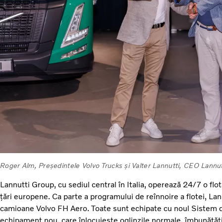
Roger Alm, Președintele Volvo Trucks și Valter Lannutti, CEO Lannu
Lannutti Group, cu sediul central în Italia, operează 24/7 o fl
țări europene. Ca parte a programului de reînnoire a flotei, 
camioane Volvo FH Aero. Toate sunt echipate cu noul Sistem 
echipament nou, care înlocuiește oglinzile normale, îmbunătăți