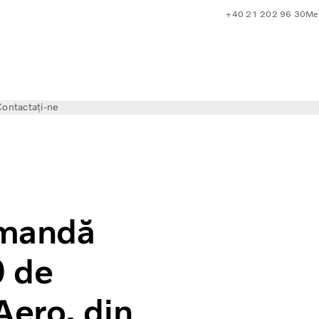
+40 21 202 96 30
Mer
ontactați-ne
ru 1.500 de camioane Volvo FH Aero, din partea transportato
omandă
0 de
ero, din