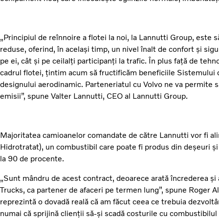
„Principiul de reînnoire a flotei la noi, la Lannutti Group, este 
reduse, oferind, în același timp, un nivel înalt de confort și sigu
pe ei, cât și pe ceilalți participanți la trafic. În plus față de t
cadrul flotei, țintim acum să fructificăm beneficiile Sistemulu
designului aerodinamic. Parteneriatul cu Volvo ne va permite s
emisii”, spune Valter Lannutti, CEO al Lannutti Group.
Majoritatea camioanelor comandate de către Lannutti vor fi a
Hidrotratat), un combustibil care poate fi produs din deșeuri ș
la 90 de procente.
„Sunt mândru de acest contract, deoarece arată încrederea și 
Trucks, ca partener de afaceri pe termen lung”, spune Roger A
reprezintă o dovadă reală că am făcut ceea ce trebuia dezvolt
numai că sprijină clienții să-și scadă costurile cu combustibilul