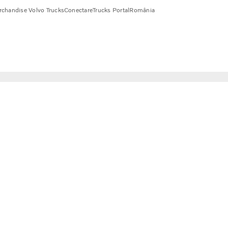
chandise Volvo Trucks
Conectare
Trucks Portal
România
rului italian Lannutti