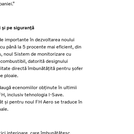
aniei.”
 și pe siguranță
 de importante în dezvoltarea noului
cu până la 5 procente mai eficient, din
s, noul Sistem de monitorizare cu
combustibil, datorită designului
ilitate directă îmbunătățită pentru șofer
e ploaie.
augă ecenomiilor obținute în ultimii
 FH, inclusiv tehnologia I-Save.
t și pentru noul FH Aero se traduce în
ale.
ici interioare, care îmbunătățesc