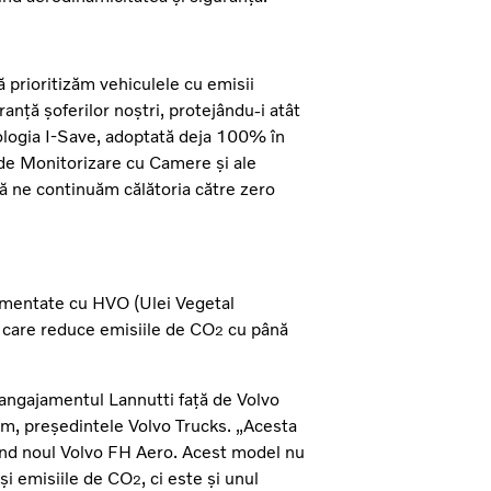
să prioritizăm vehiculele cu emisii
ranță șoferilor noștri, protejându-i atât
ehnologia I-Save, adoptată deja 100% în
i de Monitorizare cu Camere și ale
ă ne continuăm călătoria către zero
limentate cu HVO (Ulei Vegetal
i care reduce emisiile de CO
cu până
2
angajamentul Lannutti față de Volvo
lm, președintele Volvo Trucks. „Acesta
ând noul Volvo FH Aero. Acest model nu
 și emisiile de CO
, ci este și unul
2