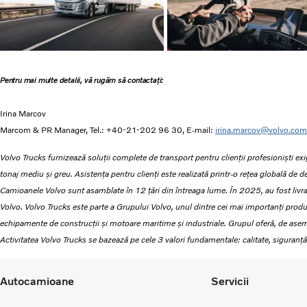
Pentru mai multe detalii, vă rugăm să contactați:
Irina Marcov
Marcom & PR Manager, Tel.: +40-21-202 96 30, E-mail:
irina.marcov@volvo.com
Volvo Trucks furnizează soluții complete de transport pentru clienții profesioniști 
tonaj mediu și greu. Asistența pentru clienți este realizată printr-o rețea globală de 
Camioanele Volvo sunt asamblate în 12 țări din întreaga lume. În 2025, au fost liv
Volvo. Volvo Trucks este parte a Grupului Volvo, unul dintre cei mai importanți pro
echipamente de construcții și motoare maritime și industriale. Grupul oferă, de aseme
Activitatea Volvo Trucks se bazează pe cele 3 valori fundamentale: calitate, siguranță 
Autocamioane
Servicii