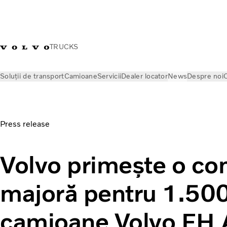
TRUCKS
Soluții de transport
Camioane
Servicii
Dealer locator
News
Despre noi
C
News
Press releases
Volvo primește o comandă majoră pent
Press release
Volvo primește o c
majoră pentru 1.50
camioane Volvo FH A