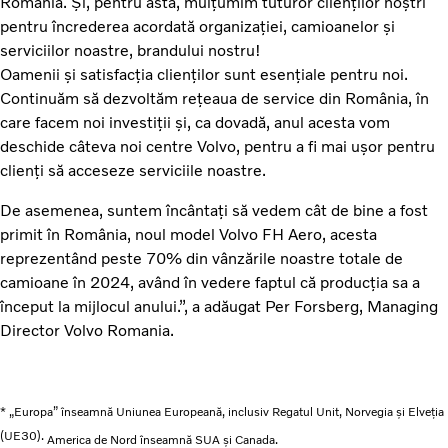
Romania. Și, pentru asta, mulțumim tuturor clienților noștri
pentru încrederea acordată organizației, camioanelor și
serviciilor noastre, brandului nostru!
Oamenii și satisfacția clienților sunt esențiale pentru noi.
Continuăm să dezvoltăm rețeaua de service din România, în
care facem noi investiții și, ca dovadă, anul acesta vom
deschide câteva noi centre Volvo, pentru a fi mai ușor pentru
clienți să acceseze serviciile noastre.
De asemenea, suntem încântați să vedem cât de bine a fost
primit în România, noul model Volvo FH Aero, acesta
reprezentând peste 70% din vânzările noastre totale de
camioane în 2024, având în vedere faptul că producția sa a
început la mijlocul anului.”, a adăugat Per Forsberg, Managing
Director Volvo Romania.
* „Europa” înseamnă Uniunea Europeană, inclusiv Regatul Unit, Norvegia și Elveția
(UE30).
America de Nord înseamnă SUA și Canada.