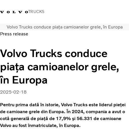
TRUCKS
Volvo Trucks conduce piața camioanelor grele, în Europa
+40 21 202 96 30
Merchandise Volvo Trucks
Conectare
Trucks Portal
România
Press release
Soluții de transport
Volvo Trucks conduce
Camioane
piața camioanelor grele,
Servicii
Dealer locator
în Europa
News
Despre noi
2025-02-18
Contactați-ne
Pentru prima dată în istorie, Volvo Trucks este liderul pieței
de camioane grele din Europa. În 2024, compania a avut o
cotă generală de piață de 17,9% și 56.331 de camioane
Volvo au fost înmatriculate, în Europa.