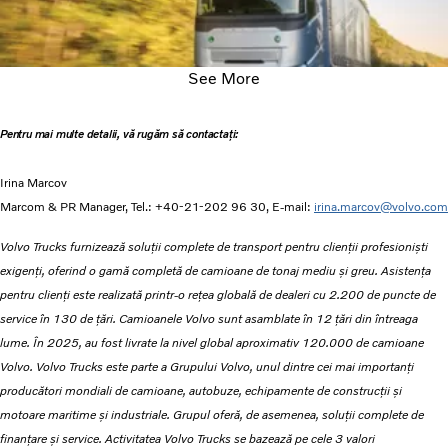
See More
Pentru mai multe detalii, vă rugăm să contactați:
Irina Marcov
Marcom & PR Manager, Tel.: +40-21-202 96 30, E-mail:
irina.marcov@volvo.com
Volvo Trucks furnizează soluții complete de transport pentru clienții profesioniști
exigenți, oferind o gamă completă de camioane de tonaj mediu și greu. Asistența
pentru clienți este realizată printr-o rețea globală de dealeri cu 2.200 de puncte de
service în 130 de țări. Camioanele Volvo sunt asamblate în 12 țări din întreaga
lume. În 2025, au fost livrate la nivel global aproximativ 120.000 de camioane
Volvo. Volvo Trucks este parte a Grupului Volvo, unul dintre cei mai importanți
producători mondiali de camioane, autobuze, echipamente de construcții și
motoare maritime și industriale. Grupul oferă, de asemenea, soluții complete de
finanțare și service. Activitatea Volvo Trucks se bazează pe cele 3 valori