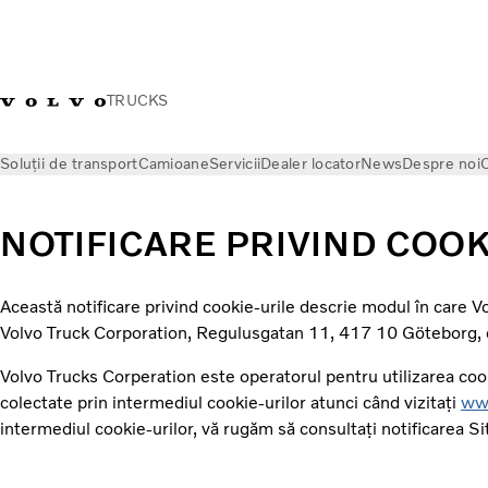
TRUCKS
Soluții de transport
Camioane
Servicii
Dealer locator
News
Despre noi
C
NOTIFICARE PRIVIND COOK
Această notificare privind cookie-urile descrie modul în care
Volvo Truck Corporation, Regulusgatan 11, 417 10 Göteborg, de
Volvo Trucks Corperation este operatorul pentru utilizarea coo
colectate prin intermediul cookie-urilor atunci când vizitați
www
intermediul cookie-urilor, vă rugăm să consultați notificarea S