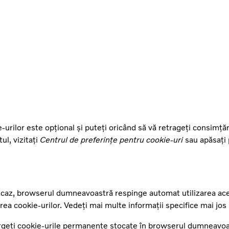
ie-urilor este opțional și puteți oricând să vă retrageți consimț
ul, vizitați
Centrul de preferințe pentru cookie-uri
sau apăsați 
st caz, browserul dumneavoastră respinge automat utilizarea ac
area cookie-urilor. Vedeți mai multe informații specifice mai jos
tergeți cookie-urile permanente stocate în browserul dumneavoast