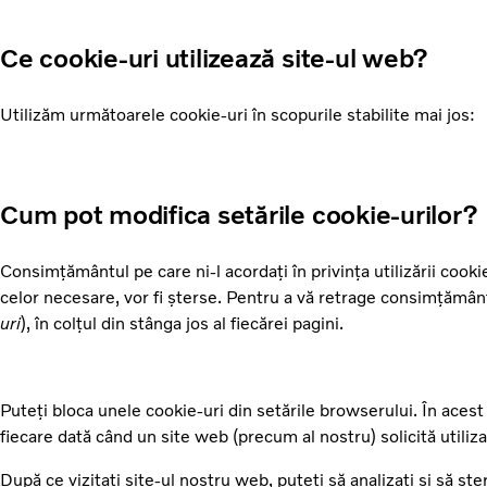
Ce cookie-uri utilizează site-ul web?
Utilizăm următoarele cookie-uri în scopurile stabilite mai jos:
Cum pot modifica setările cookie-urilor?
Consimțământul pe care ni-l acordați în privința utilizării cook
celor necesare, vor fi șterse. Pentru a vă retrage consimțământ
uri
), în colțul din stânga jos al fiecărei pagini.
Puteți bloca unele cookie-uri din setările browserului. În ace
fiecare dată când un site web (precum al nostru) solicită utiliz
După ce vizitați site-ul nostru web, puteți să analizați și să ș