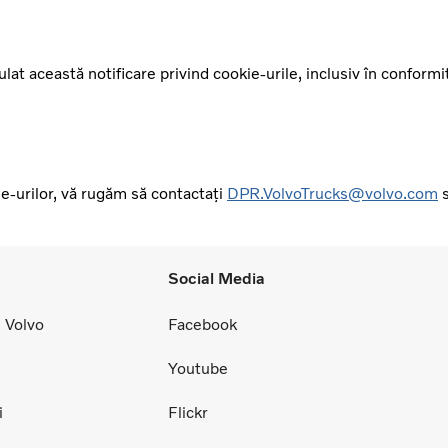
at această notificare privind cookie-urile, inclusiv în conformit
ie-urilor, vă rugăm să contactați
DPR.VolvoTrucks@volvo.com
s
Social Media
 Volvo
Facebook
Youtube
i
Flickr