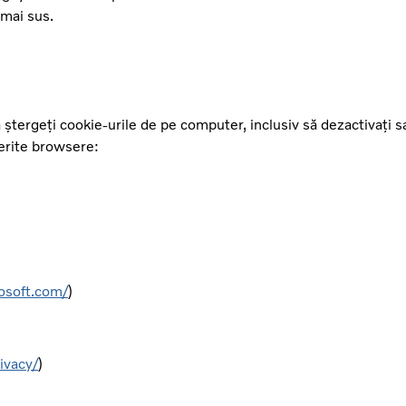
 mai sus.
ștergeți cookie-urile de pe computer, inclusiv să dezactivați sa
ferite browsere:
osoft.com/
)
ivacy/
)