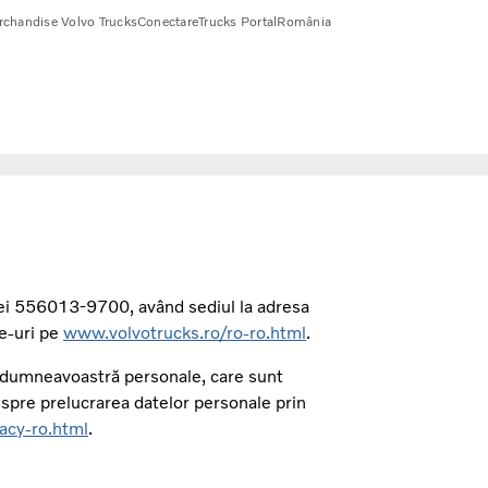
chandise Volvo Trucks
Conectare
Trucks Portal
România
niei 556013-9700, având sediul la adresa
ie-uri pe
www.volvotrucks.ro/ro-ro.html
.
r dumneavoastră personale, care sunt
espre prelucrarea datelor personale prin
acy-ro.html
.