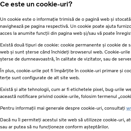
Ce este un cookie-uri?
Un cookie este o informație trimisă de o pagină web și stocată în
navighează pe pagina respectivă. Un cookie poate ajuta furnizor
acces la anumite funcții din pagina web și/sau vă poate înregi
Există două tipuri de cookie: cookie permanente și cookie de se
web și sunt șterse când închideți browserul web. Cookie-urile
șterse de dumneavoastră, în calitate de vizitator, sau de server
În plus, cookie-urile pot fi împărțite în cookie-uri primare și c
terțe sunt configurate de alt site web.
Există și alte tehnologii, cum ar fi etichetele pixel, bug-urile we
această notificare privind cookie-urile, folosim termenul „cooki
Pentru informații mai generale despre cookie-uri, consultați
w
Dacă nu îi permiteți acestui site web să utilizeze cookie-uri, a
sau ar putea să nu funcționeze conform așteptărilor.