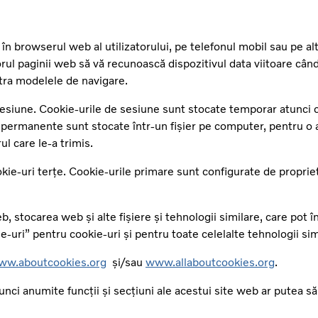
 browserul web al utilizatorului, pe telefonul mobil sau pe alt d
ul paginii web să vă recunoască dispozitivul data viitoare când 
stra modelele de navigare.
siune. Cookie-urile de sesiune sunt stocate temporar atunci cân
 permanente sunt stocate într-un fișier pe computer, pentru o
ul care le-a trimis.
ookie-uri terțe. Cookie-urile primare sunt configurate de proprie
b, stocarea web și alte fișiere și tehnologii similare, care pot în
e-uri” pentru cookie-uri și pentru toate celelalte tehnologii sim
ww.aboutcookies.org
și/sau
www.allaboutcookies.org
.
tunci anumite funcții și secțiuni ale acestui site web ar putea 