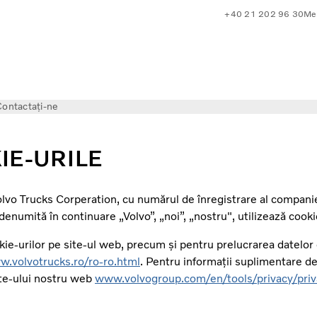
+40 21 202 96 30
Mer
ontactați-ne
IE-URILE
 Volvo Trucks Corperation, cu numărul de înregistrare al compa
numită în continuare „Volvo”, „noi”, „nostru", utilizează cook
kie-urilor pe site-ul web, precum și pentru prelucrarea datelo
.volvotrucks.ro/ro-ro.html
. Pentru informații suplimentare d
ite-ului nostru web
www.volvogroup.com/en/tools/privacy/priv