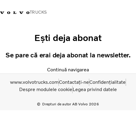
TRUCKS
+40 21 202 96 30
Merchandise Volvo Trucks
Conectare
Trucks Portal
România
Ești deja abonat
Soluții de transport
Se pare că erai deja abonat la newsletter.
Camioane
Servicii
Continuă navigarea
Dealer locator
www.volvotrucks.com
Contactați-ne
Confidențialitate
News
Despre modulele cookie
Legea privind datele
Despre noi
Contactați-ne
Drepturi de autor AB Volvo 2026