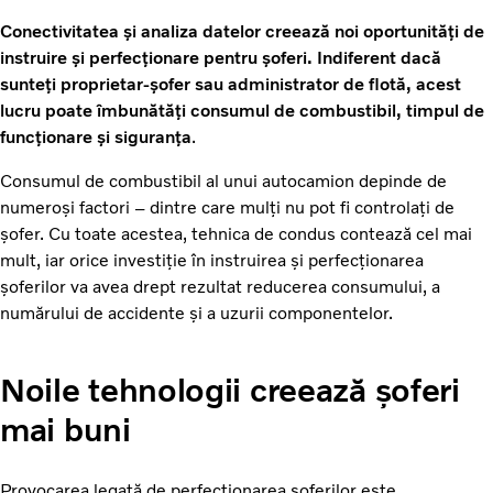
Conectivitatea și analiza datelor creează noi oportunități de
instruire și perfecționare pentru șoferi. Indiferent dacă
sunteți proprietar-șofer sau administrator de flotă, acest
lucru poate îmbunătăți consumul de combustibil, timpul de
funcționare și siguranța
.
Consumul de combustibil al unui autocamion depinde de
numeroși factori – dintre care mulți nu pot fi controlați de
șofer. Cu toate acestea, tehnica de condus contează cel mai
mult, iar orice investiție în instruirea și perfecționarea
șoferilor va avea drept rezultat reducerea consumului, a
numărului de accidente și a uzurii componentelor.
Noile tehnologii creează șoferi
mai buni
Provocarea legată de perfecționarea șoferilor este