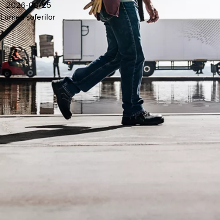
2026-03-25
Lumea șoferilor
Astăzi, mai mult ca niciodată, condusul unui camion oferă o
mulțime de oportunități pentru a construi o carieră de
succes. Această profesie necesită o gamă tot mai largă de
abilități, iar multe dintre stereotipurile care i s-au asociat
până acum încep să se perimeze.
Tatu Ljokkoi a devenit șofer de camion cu aproape 20 de ani în
urmă, iar acum este manager în Departamentul de
perfecționare a șoferilor de la Volvo Trucks. Pe parcursul a
două decenii, a fost martorul unor schimbări semnificative atât
ale camioanelor, cât și ale cerințelor impuse șoferilor de
camioane.
„Există o cerere mai mare de șoferi calificați în industrie
acum”, spune Tatu. „Șoferii trebuie acum să se specializeze și
perfecționeze tot mai mult, ceea ce le deschide noi
oportunități de a progresa și de a avansa în carieră.”