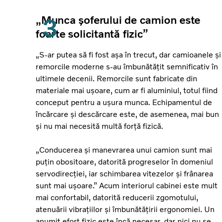
„Munca șoferului de camion este
foarte solicitantă fizic”
„S-ar putea să fi fost așa în trecut, dar camioanele și
remorcile moderne s-au îmbunătățit semnificativ în
ultimele decenii. Remorcile sunt fabricate din
materiale mai ușoare, cum ar fi aluminiul, totul fiind
conceput pentru a ușura munca. Echipamentul de
încărcare și descărcare este, de asemenea, mai bun
și nu mai necesită multă forță fizică.
„Conducerea și manevrarea unui camion sunt mai
puțin obositoare, datorită progreselor în domeniul
servodirecției, iar schimbarea vitezelor și frânarea
sunt mai ușoare.” Acum interiorul cabinei este mult
mai confortabil, datorită reducerii zgomotului,
atenuării vibrațiilor și îmbunătățirii ergonomiei. Un
anumit efort fizic este încă necesar, dar nici nu se