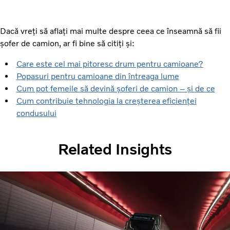
Dacă vreți să aflați mai multe despre ceea ce înseamnă să fii
șofer de camion, ar fi bine să citiți și:
Care este cel mai pitoresc drum pentru camioane?
Popasuri pentru camioane din întreaga lume
Cum pot femeile să devină șoferi de camion – și de ce
Cum contribuie tehnologia la creșterea eficienței
condusului
Related Insights