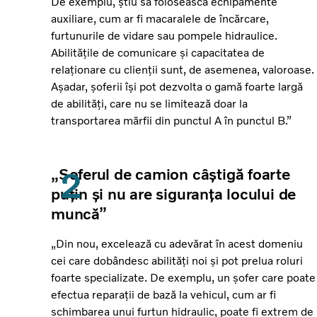
De exemplu, știu să folosească echipamente
auxiliare, cum ar fi macaralele de încărcare,
furtunurile de vidare sau pompele hidraulice.
Abilitățile de comunicare și capacitatea de
relaționare cu clienții sunt, de asemenea, valoroase.
Așadar, șoferii își pot dezvolta o gamă foarte largă
de abilități, care nu se limitează doar la
transportarea mărfii din punctul A în punctul B.”
„Șoferul de camion câștigă foarte
puțin și nu are siguranța locului de
muncă”
„Din nou, excelează cu adevărat în acest domeniu
cei care dobândesc abilități noi și pot prelua roluri
foarte specializate. De exemplu, un șofer care poate
efectua reparații de bază la vehicul, cum ar fi
schimbarea unui furtun hidraulic, poate fi extrem de