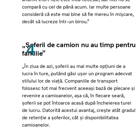
compară cu cel de până acum. Iar multe persoane
consideră că este mai bine să fie mereu în mișcare,
decât să lucreze într-un birou.”
„Șoferii de camion nu au timp pentru
familie”
„În ziua de azi, șoferii au mai multe opțiuni de a
lucra în ture, putând găsi ușor un program adecvat
stilului lor de viață. Companiile de transport
folosesc tot mai frecvent aceeași bază de plecare și
revenire a camioanelor, așa că, în fiecare seară,
șoferii se pot întoarce acasă după încheierea turei
de lucru. Datorită acestui avantaj, crește atât gradul
de retenție a șoferilor, cât și disponibilitatea
camioanelor.