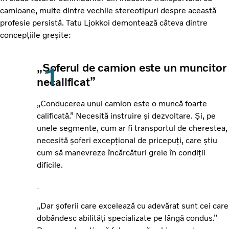
camioane, multe dintre vechile stereotipuri despre această
profesie persistă. Tatu Ljokkoi demontează câteva dintre
concepțiile greșite:
„Șoferul de camion este un muncitor
necalificat”
„Conducerea unui camion este o muncă foarte
calificată.” Necesită instruire și dezvoltare. Și, pe
unele segmente, cum ar fi transportul de cherestea,
necesită șoferi excepțional de pricepuți, care știu
cum să manevreze încărcături grele în condiții
dificile.
„Dar șoferii care excelează cu adevărat sunt cei care
dobândesc abilități specializate pe lângă condus.”