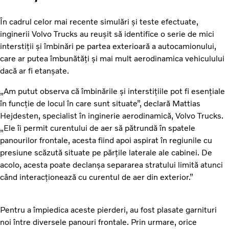
În cadrul celor mai recente simulări și teste efectuate,
inginerii Volvo Trucks au reușit să identifice o serie de mici
interstiții și îmbinări pe partea exterioară a autocamionului,
care ar putea îmbunătăți și mai mult aerodinamica vehiculului
dacă ar fi etanșate.
„Am putut observa că îmbinările și interstițiile pot fi esențiale
în funcție de locul în care sunt situate”, declară Mattias
Hejdesten, specialist în inginerie aerodinamică, Volvo Trucks.
„Ele îi permit curentului de aer să pătrundă în spatele
panourilor frontale, acesta fiind apoi aspirat în regiunile cu
presiune scăzută situate pe părțile laterale ale cabinei. De
acolo, acesta poate declanșa separarea stratului limită atunci
când interacționează cu curentul de aer din exterior.”
Pentru a împiedica aceste pierderi, au fost plasate garnituri
noi între diversele panouri frontale. Prin urmare, orice