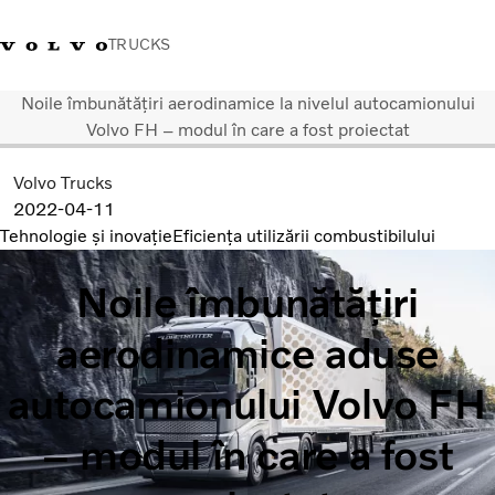
TRUCKS
Noile îmbunătățiri aerodinamice la nivelul autocamionului
+40 21 202 96 30
Merchandise Volvo Trucks
Conectare
Trucks Portal
România
Volvo FH – modul în care a fost proiectat
Volvo Trucks
Soluții de transport
2022-04-11
Camioane
Tehnologie și inovație
Eficiența utilizării combustibilului
Servicii
Dealer locator
Noile îmbunătățiri
News
Despre noi
aerodinamice aduse
Contactați-ne
autocamionului Volvo FH
– modul în care a fost