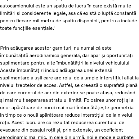
autocamionului este un spațiu de lucru în care există multe
limitări și considerente legale, așa că există o luptă constantă
pentru fiecare milimetru de spațiu disponibil, pentru a include
toate funcțiile esențiale.”
Prin adăugarea acestor garnituri, nu numai că este
îmbunătățită aerodinamica generală, dar apar și oportunități
suplimentare pentru alte îmbunătățiri la nivelul vehiculului.
Aceste îmbunătățiri includ adăugarea unei extensii
suplimentare a ușii care are rolul de a umple interstițiul aflat la
nivelul treptelor de acces. Astfel, se creează o suprafață plană
de care curentul de aer din exterior se poate atașa, reducând
și mai mult separarea stratului limită. Folosirea unor roți și a
unor apărătoare de noroi mai mari îmbunătățește geometria,
în timp ce o nouă apărătoare reduce interstițiul de la nivelul
roții. Acest lucru are ca rezultat reducerea curentului de
evacuare din pasajul roții și, prin extensie, un coeficient
aerodinamic mai mic. În cele din urmă, noile modele curbate