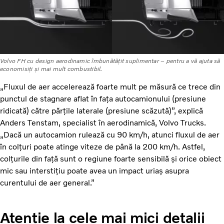
Volvo FH cu design aerodinamic îmbunătățit suplimentar – pentru a vă ajuta să
economisiți și mai mult combustibil.
„Fluxul de aer accelerează foarte mult pe măsură ce trece din
punctul de stagnare aflat în fața autocamionului (presiune
ridicată) către părțile laterale (presiune scăzută)”, explică
Anders Tenstam, specialist în aerodinamică, Volvo Trucks.
„Dacă un autocamion rulează cu 90 km/h, atunci fluxul de aer
în colțuri poate atinge viteze de până la 200 km/h. Astfel,
colțurile din față sunt o regiune foarte sensibilă și orice obiect
mic sau interstițiu poate avea un impact uriaș asupra
curentului de aer general.”
Atenție la cele mai mici detalii