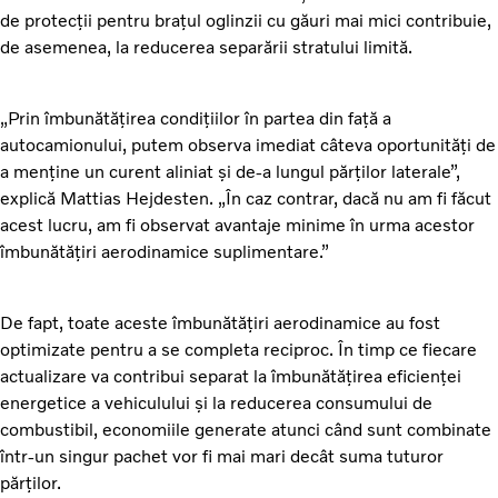
de protecții pentru brațul oglinzii cu găuri mai mici contribuie,
de asemenea, la reducerea separării stratului limită.
„Prin îmbunătățirea condițiilor în partea din față a
autocamionului, putem observa imediat câteva oportunități de
a menține un curent aliniat și de-a lungul părților laterale”,
explică Mattias Hejdesten. „În caz contrar, dacă nu am fi făcut
acest lucru, am fi observat avantaje minime în urma acestor
îmbunătățiri aerodinamice suplimentare.”
De fapt, toate aceste îmbunătățiri aerodinamice au fost
optimizate pentru a se completa reciproc. În timp ce fiecare
actualizare va contribui separat la îmbunătățirea eficienței
energetice a vehiculului și la reducerea consumului de
combustibil, economiile generate atunci când sunt combinate
într-un singur pachet vor fi mai mari decât suma tuturor
părților.