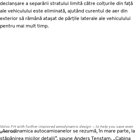
declanșare a separării stratului limită către colțurile din față
ale vehiculului este eliminată, ajutând curentul de aer din
exterior să rămână atașat de părțile laterale ale vehiculului
pentru mai mult timp.
Volvo FH with further improved aerodynamic design – to help you save even
„Aerodinamica autocamioanelor se rezumă, în mare parte, la
more fuel.
stăpânirea micilor detalii”, spune Anders Tenstam. „Cabina