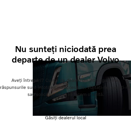
Nu sunteți niciodată prea
departe de un dealer Volvo
Aveți întrebări? Cu mii de dealeri din întreaga lume,
răspunsurile sunt întotdeauna accesibile. Vizitați-ne, sunați-ne
sau solicitați-ne să vă facem o vizită.
Găsiți dealerul local