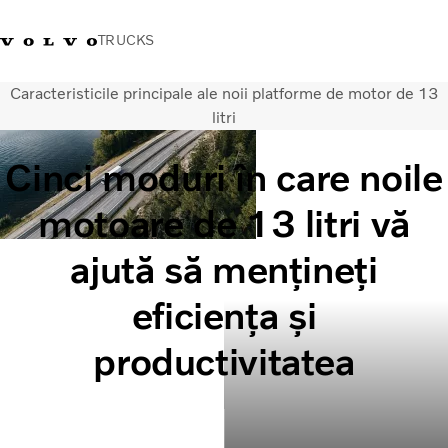
TRUCKS
Caracteristicile principale ale noii platforme de motor de 13
+40 21 202 96 30
Merchandise Volvo Trucks
Conectare
Trucks Portal
România
litri
Cinci moduri în care noile
Soluții de transport
Camioane
motoare de 13 litri vă
Servicii
Dealer locator
ajută să mențineți
News
Despre noi
eficiența și
Contactați-ne
productivitatea