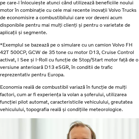
pe care-l înlocuiește atunci când utilizează beneficiile noului
motor în combinație cu cele mai recente inovații Volvo Trucks
de economisire a combustibilului care vor deveni acum
disponibile pentru mai mulți clienți și pentru o varietate de
aplicații și segmente.
*Exemplul se bazează pe o simulare cu un camion Volvo FH
42T 500CP, GCW de 35 tone cu motor D13, Cruise Control
activat, I See și I-Roll cu funcție de Stop/Start motor față de o
versiune anterioară D13 eSGR, în conditii de trafic
reprezentativ pentru Europa.
Economia reală de combustibil variază în funcție de mulți
factori, cum ar fi experiența la volan a șoferului, utilizarea
funcției pilot automat, caracteristicile vehiculului, greutatea
vehiculului, topografia reală și condițiile meteorologice.