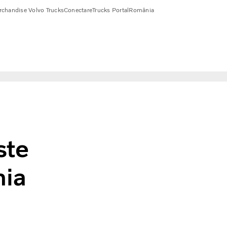
chandise Volvo Trucks
Conectare
Trucks Portal
România
ste
mia