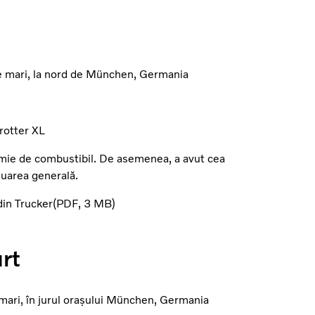
e mari, la nord de München, Germania
rotter XL
mie de combustibil. De asemenea, a avut cea
luarea generală.
din Trucker
PDF
3 MB
urt
ari, în jurul orașului München, Germania