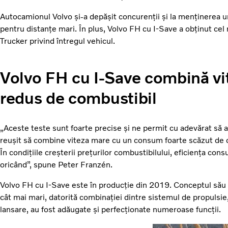
Autocamionul Volvo și-a depășit concurenții și la menținerea un
pentru distanțe mari. În plus, Volvo FH cu I-Save a obținut cel
Trucker privind întregul vehicul.
Volvo FH cu I-Save combină v
redus de combustibil
„Aceste teste sunt foarte precise și ne permit cu adevărat să a
reușit să combine viteza mare cu un consum foarte scăzut de co
În condițiile creșterii prețurilor combustibilului, eficiența co
oricând”, spune Peter Franzén.
Volvo FH cu I-Save este în producție din 2019. Conceptul său
cât mai mari, datorită combinației dintre sistemul de propulsie
lansare, au fost adăugate și perfecționate numeroase funcții.