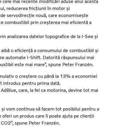
 cele mai recente modificări aduse anul acesta
, reducerea fricțiunii în motor și
ă de servodirecție nouă, care economisește
e combustibil prin creșterea mai eficientă a
in analizarea datelor topografice de la I-See și
ă aibă o eficiență a consumului de combustibil și
ze automate I-Shift. Datorită răspunsului mai
bustibil este mai mare”, spune Peter Franzén.
umulativ o creștere cu până la 13% a economiei
t introdus pentru prima dată.
AdBlue, care, la fel ca motorina, devine tot mai
și vom continua să facem tot posibilul pentru a
feri un produs care îi poate ajuta pe clienții
ul CO2”, spune Peter Franzén.