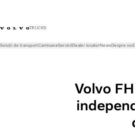
TRUCKS
Soluții de transport
Camioane
Servicii
Dealer locator
News
Despre noi
C
News
Volvo Trucks Stories
Volvo FH cu I-Save – câștigător
Volvo FH 
independ