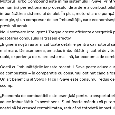
Motorul Turbo Compound este inima sistemului I-Save. Printre
se numără perfecționarea procesului de ardere a combustibilului
îmbunătățirea sistemului de ulei. În plus, motorul are o pomp
energie, și un compresor de aer îmbunătățit, care economiseșt
presiunii aerului.
Noul software inteligent I-Torque crește eficiența energetică pr
adaptarea condusului la traseul efectiv.
„Inginerii noștri au analizat toate detaliile pentru ca motorul s
mai mare. De asemenea, am adus îmbunătățiri și cutiei de vite
rapid, experiența de rulare este mai lină, iar economia de com
Odată cu îmbunătățirile lansate recent, I-Save poate aduce c
de combustibil – în comparație cu consumul obținut când a fos
Un alt beneficiu al Volvo FH cu I-Save este consumul redus de 
scump.
„Economia de combustibil este esențială pentru transportatori 
aduce îmbunătățiri în acest sens. Sunt foarte mândru că putem o
noștri să își crească rentabilitatea, reducând totodată impact