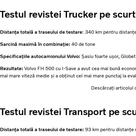
Testul revistei Trucker pe scurt
Distanța totală a traseului de testare
: 340 km pentru distanț
Sarcină maximă în combinație:
40 de tone
Specificațiile autocamionului Volvo:
Șasiu foarte ușor, Globet
Rezultate:
Volvo FH 500 cu I-Save a avut cea mai bună econo
mai mare viteză medie și a obținut cel mai mare punctaj la eva
Descărcați articolul 
Testul revistei Transport pe sc
Distanța totală a traseului de testare:
93 km pentru distanțe m