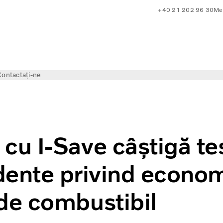
+40 21 202 96 30
Mer
ontactați-ne
 la economia de combustibil în două teste
cu I-Save câștigă te
ente privind econo
de combustibil