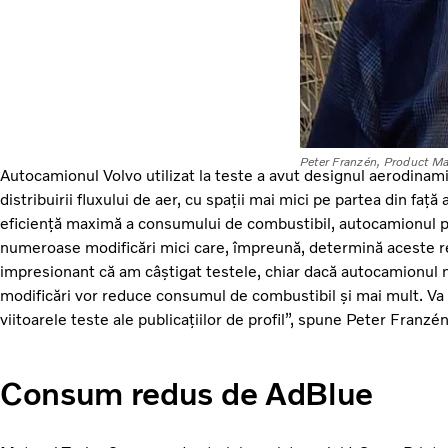
Peter Franzén, Product Ma
Autocamionul Volvo utilizat la teste a avut designul aerodinam
distribuirii fluxului de aer, cu spații mai mici pe partea din față
eficiență maximă a consumului de combustibil, autocamionul p
numeroase modificări mici care, împreună, determină aceste rez
impresionant că am câștigat testele, chiar dacă autocamionul 
modificări vor reduce consumul de combustibil și mai mult. Va f
viitoarele teste ale publicațiilor de profil”, spune Peter Franzén
Consum redus de AdBlue