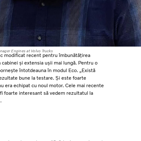
nager Engines at Volvo Trucks
ic modificat recent pentru îmbunătățirea
 a cabinei și extensia ușii mai lungă. Pentru o
ornește întotdeauna în modul Eco. „Există
ultate bune la testare. Și este foarte
nu era echipat cu noul motor. Cele mai recente
i foarte interesant să vedem rezultatul la
.