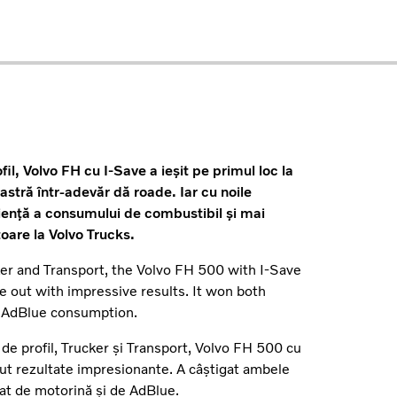
l, Volvo FH cu I-Save a ieșit pe primul loc la
stră într-adevăr dă roade. Iar cu noile
ciență a consumului de combustibil și mai
are la Volvo Trucks.
ker and Transport, the Volvo FH 500 with I-Save
 out with impressive results. It won both
d AdBlue consumption.
 de profil, Trucker și Transport, Volvo FH 500 cu
nut rezultate impresionante. A câștigat ambele
at de motorină și de AdBlue.