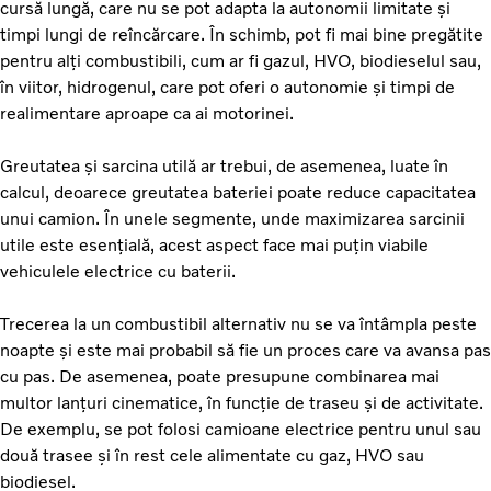
cursă lungă, care nu se pot adapta la autonomii limitate și
timpi lungi de reîncărcare. În schimb, pot fi mai bine pregătite
pentru alți combustibili, cum ar fi gazul, HVO, biodieselul sau,
în viitor, hidrogenul, care pot oferi o autonomie și timpi de
realimentare aproape ca ai motorinei.
Greutatea și sarcina utilă ar trebui, de asemenea, luate în
calcul, deoarece greutatea bateriei poate reduce capacitatea
unui camion. În unele segmente, unde maximizarea sarcinii
utile este esențială, acest aspect face mai puțin viabile
vehiculele electrice cu baterii.
Trecerea la un combustibil alternativ nu se va întâmpla peste
noapte și este mai probabil să fie un proces care va avansa pas
cu pas. De asemenea, poate presupune combinarea mai
multor lanțuri cinematice, în funcție de traseu și de activitate.
De exemplu, se pot folosi camioane electrice pentru unul sau
două trasee și în rest cele alimentate cu gaz, HVO sau
biodiesel.