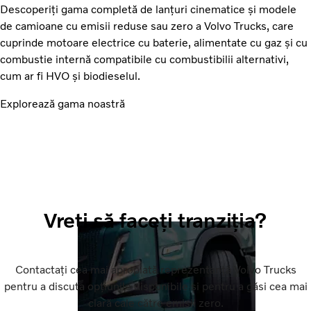
Descoperiți gama completă de lanțuri cinematice și modele
de camioane cu emisii reduse sau zero a Volvo Trucks, care
cuprinde motoare electrice cu baterie, alimentate cu gaz și cu
combustie internă compatibile cu combustibilii alternativi,
cum ar fi HVO și biodieselul.
Explorează gama noastră
Vreți să faceți tranziția?
Contactați cea mai apropiată reprezentanță Volvo Trucks
pentru a discuta opțiunile disponibile și pentru a găsi cea mai
clară cale către emisii zero.