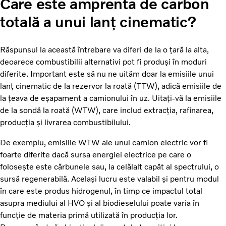
Care este amprenta de carbon
totală a unui lanț cinematic?
Răspunsul la această întrebare va diferi de la o țară la alta,
deoarece combustibilii alternativi pot fi produși în moduri
diferite. Important este să nu ne uităm doar la emisiile unui
lanț cinematic de la rezervor la roată (TTW), adică emisiile de
la țeava de eșapament a camionului în uz. Uitați-vă la emisiile
de la sondă la roată (WTW), care includ extracția, rafinarea,
producția și livrarea combustibilului.
De exemplu, emisiile WTW ale unui camion electric vor fi
foarte diferite dacă sursa energiei electrice pe care o
folosește este cărbunele sau, la celălalt capăt al spectrului, o
sursă regenerabilă. Același lucru este valabil și pentru modul
în care este produs hidrogenul, în timp ce impactul total
asupra mediului al HVO și al biodieselului poate varia în
funcție de materia primă utilizată în producția lor.