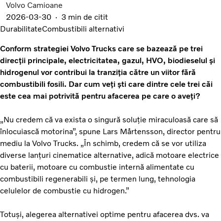
Volvo Camioane
2026-03-30
3 min de citit
Durabilitate
Combustibili alternativi
Conform strategiei Volvo Trucks care se bazează pe trei
direcții principale, electricitatea, gazul, HVO, biodieselul și
hidrogenul vor contribui la tranziția către un viitor fără
combustibili fosili. Dar cum veți ști care dintre cele trei căi
este cea mai potrivită pentru afacerea pe care o aveți?
„Nu credem că va exista o singură soluție miraculoasă care să
înlocuiască motorina”, spune Lars Mårtensson, director pentru
mediu la Volvo Trucks. „În schimb, credem că se vor utiliza
diverse lanțuri cinematice alternative, adică motoare electrice
cu baterii, motoare cu combustie internă alimentate cu
combustibili regenerabili și, pe termen lung, tehnologia
celulelor de combustie cu hidrogen.”
Totuși, alegerea alternativei optime pentru afacerea dvs. va