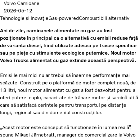
Volvo Camioane
2026-05-12
Tehnologie și inovație
Gas-powered
Combustibili alternativi
Ani de zile, camioanele alimentate cu gaz au fost
poziționate în principal ca o alternativă cu emisii reduse față
de varianta diesel, fiind utilizate adesea pe trasee specifice
sau pe piețe cu stimulente ecologice puternice. Noul motor
Volvo Trucks alimentat cu gaz extinde această perspectivă.
Emisiile mai mici nu ar trebui să însemne performanțe mai
scăzute. Construit pe o platformă de motor complet nouă, de
13 litri, noul motor alimentat cu gaz a fost dezvoltat pentru a
oferi putere, cuplu, capacitate de frânare motor și sarcină utilă
care să satisfacă cerințele pentru transportul pe distanțe
lungi, regional sau din domeniul construcțiilor.
„Acest motor este conceput să funcționeze în lumea reală”,
spune Mikael Järnebratt, manager de comercializare la Volvo