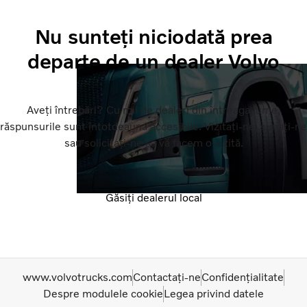
Nu sunteți niciodată prea
departe de un dealer Volvo
Aveți întrebări? Cu mii de dealeri din întreaga lume,
răspunsurile sunt întotdeauna accesibile. Vizitați-ne, sunați-ne
sau solicitați-ne să vă facem o vizită.
Găsiți dealerul local
www.volvotrucks.com
Contactați-ne
Confidențialitate
Despre modulele cookie
Legea privind datele