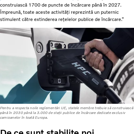
construiască 1700 de puncte de încărcare până în 2027.
Împreună, toate aceste activități reprezintă un puternic
stimulent către extinderea rețelelor publice de încărcare.”
Pentru a respecta noile reglementări UE, statele membre trebuie să construiască
până în 2030 până la 3.000 de stații publice de încărcare dedicate exclusiv
camioanelor în toată Europa.
De ce sunt stabilite noi