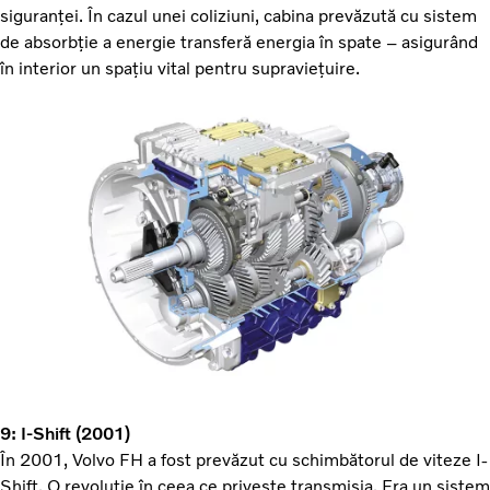
siguranței. În cazul unei coliziuni, cabina prevăzută cu sistem
de absorbție a energie transferă energia în spate – asigurând
în interior un spațiu vital pentru supraviețuire.
9: I-Shift (2001)
În 2001, Volvo FH a fost prevăzut cu schimbătorul de viteze I-
Shift. O revoluție în ceea ce privește transmisia. Era un sistem