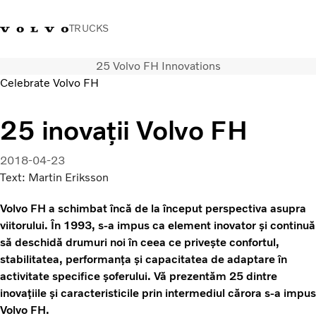
TRUCKS
25 Volvo FH Innovations
+40 21 202 96 30
Merchandise Volvo Trucks
Conectare
Trucks Portal
România
Celebrate Volvo FH
Soluții de transport
25 inovații Volvo FH
Camioane
Servicii
2018-04-23
Dealer locator
Text: Martin Eriksson
News
Volvo FH a schimbat încă de la început perspectiva asupra
Despre noi
viitorului. În 1993, s-a impus ca element inovator și continuă
Contactați-ne
să deschidă drumuri noi în ceea ce privește confortul,
stabilitatea, performanța și capacitatea de adaptare în
activitate specifice șoferului. Vă prezentăm 25 dintre
inovațiile și caracteristicile prin intermediul cărora s-a impus
Volvo FH.