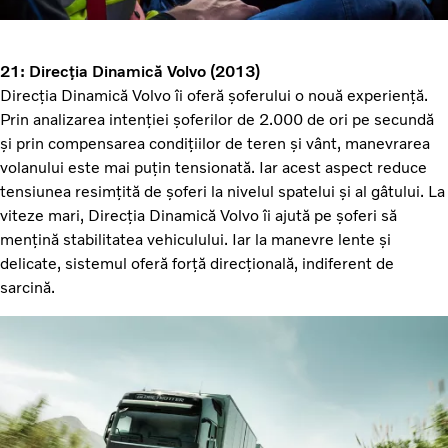
21: Direcția Dinamică Volvo (2013)
Direcția Dinamică Volvo îi oferă șoferului o nouă experiență.
Prin analizarea intenției șoferilor de 2.000 de ori pe secundă
și prin compensarea condițiilor de teren și vânt, manevrarea
volanului este mai puțin tensionată. Iar acest aspect reduce
tensiunea resimțită de șoferi la nivelul spatelui și al gâtului. La
viteze mari, Direcția Dinamică Volvo îi ajută pe șoferi să
mențină stabilitatea vehiculului. Iar la manevre lente și
delicate, sistemul oferă forță direcțională, indiferent de
sarcină.