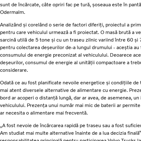
sunt de încărcate, câte opriri fac pe tură, șoseaua este în pant
Odermalm.
Analizând și corelând o serie de factori diferiți, proiectul a prim
pentru care vehiculul urmează a fi proiectat. O masă brută a ve
sarcină utilă de 5 tone și cu un traseu zilnic variind între 60 și
pentru colectarea deșeurilor de-a lungul drumului - aceștia au 
consumului de energie preconizat al vehiculului. Deoarece ac
deșeurilor, consumul de energie al unității compactoare a trebu
considerare.
Odată ce au fost planificate nevoile energetice și condițiile de 
mai atent diversele alternative de alimentare cu energie. Prez
bord ar acoperi o distanță lungă, dar ar avea, de asemenea, un i
vehiculului. Prezența unui număr mai mic de baterii ar permite 
ar necesita o alimentare mai frecventă.
„A fost nevoie de încărcarea rapidă pe traseu sau a fost sufici
Am studiat mai multe alternative înainte de a lua decizia final
responsabilitatea principală pentru participarea Volvo Trucks la