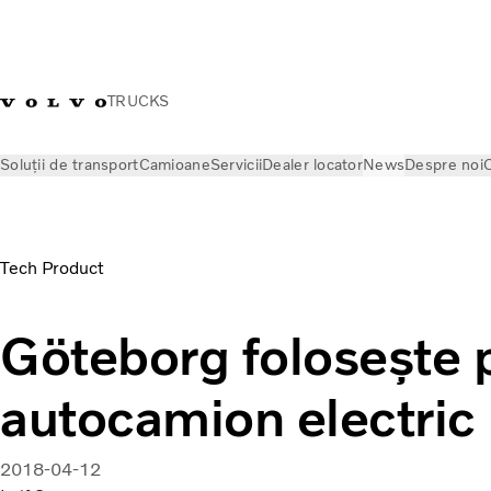
TRUCKS
Soluții de transport
Camioane
Servicii
Dealer locator
News
Despre noi
C
News
Volvo Trucks Stories
Göteborg folosește primul autoc
Tech Product
Göteborg folosește 
autocamion electric
2018-04-12