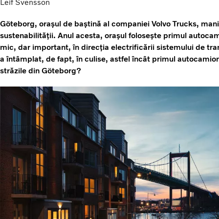
Leif Svensson
Göteborg, orașul de baștină al companiei Volvo Trucks, mani
sustenabilității. Anul acesta, orașul folosește primul autoca
mic, dar important, în direcția electrificării sistemului de tr
a întâmplat, de fapt, în culise, astfel încât primul autocamio
străzile din Göteborg?