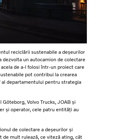
tul reciclării sustenabile a deșeurilor
e a dezvolta un autocamion de colectare
acela de a-l folosi într-un proiect care
sustenabile pot contribui la crearea
 al departamentului pentru strategia
ul Göteborg, Volvo Trucks, JOAB și
er și operator, cele patru entități au
onul de colectare a deșeurilor și
t de mult rulează, ce viteză ating, cât