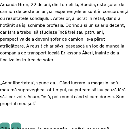
Amanda Gren, 22 de ani, din Tomelilla, Suedia, este șofer de
camion de peste un an, iar experiențele ei sunt în concordanță
cu rezultatele sondajului. Anterior, a lucrat în retail, dar s-a
hotărât să își schimbe profesia. Dorindu-și un salariu decent,
dar fără a trebui să studieze încă trei sau patru ani,
perspectiva de a deveni șofer de camion i s-a părut
atrăgătoare. A reușit chiar să-și găsească un loc de muncă la
compania de transport locală Erikssons Åkeri, înainte de a
finaliza instruirea de șofer.
„Ador libertatea”, spune ea. „Când lucram la magazin, șeful
meu mă supraveghea tot timpul, nu puteam să iau pauză fără
să-i cer voie. Acum, însă, pot munci când și cum doresc. Sunt
propriul meu șef.”