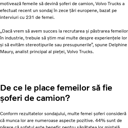
motivează femeile să devină șoferi de camion, Volvo Trucks a
efectuat recent un sondaj în zece țări europene, bazat pe
interviuri cu 231 de femei.
„Dacă vrem să avem succes la recrutarea și păstrarea femeilor
în industrie, trebuie să știm mai multe despre experiențele lor
și să evităm stereotipurile sau presupunerile”, spune Delphine
Maury, analist principal al pieței, Volvo Trucks.
De ce le place femeilor să fie
șoferi de camion?
Conform rezultatelor sondajului, multe femei șoferi consideră
că munca lor are numeroase aspecte pozitive. 44% sunt de
părere că șofatul este benefic pentru sănătatea lor mintală.