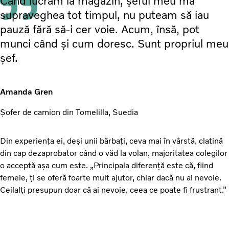
Când lucram la magazin, șeful meu mă
supraveghea tot timpul, nu puteam să iau
pauză fără să-i cer voie. Acum, însă, pot
munci când și cum doresc. Sunt propriul meu
șef.
Amanda Gren
Șofer de camion din Tomelilla, Suedia
Din experiența ei, deși unii bărbați, ceva mai în vârstă, clatină
din cap dezaprobator când o văd la volan, majoritatea colegilor
o acceptă așa cum este. „Principala diferență este că, fiind
femeie, ți se oferă foarte mult ajutor, chiar dacă nu ai nevoie.
Ceilalți presupun doar că ai nevoie, ceea ce poate fi frustrant.”