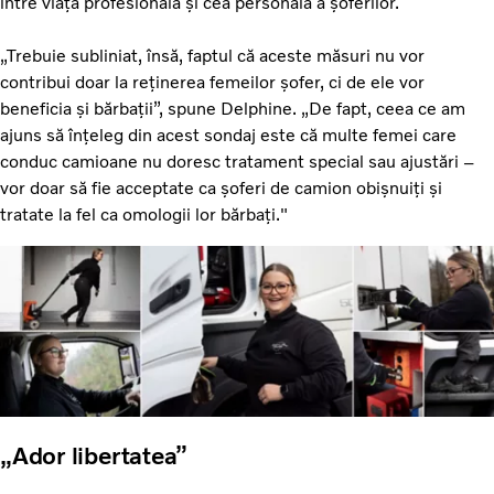
între viața profesională și cea personală a șoferilor.
„Trebuie subliniat, însă, faptul că aceste măsuri nu vor
contribui doar la reținerea femeilor șofer, ci de ele vor
beneficia și bărbații”, spune Delphine. „De fapt, ceea ce am
ajuns să înțeleg din acest sondaj este că multe femei care
conduc camioane nu doresc tratament special sau ajustări –
vor doar să fie acceptate ca șoferi de camion obișnuiți și
tratate la fel ca omologii lor bărbați."
„Ador libertatea”