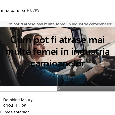
TRUCKS
Cum pot fi atrase mai multe femei în industria camioanelor
+40 21 202 96 30
Merchandise Volvo Trucks
Conectare
Trucks Portal
România
Cum pot fi atrase mai
Soluții de transport
multe femei în industria
Camioane
Servicii
camioanelor
Dealer locator
News
Despre noi
Contactați-ne
Delphine Maury
2024-11-28
Lumea șoferilor