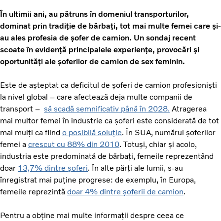
În ultimii ani, au pătruns în domeniul transporturilor,
dominat prin tradiție de bărbați, tot mai multe femei care și-
au ales profesia de șofer de camion. Un sondaj recent
scoate în evidență principalele experiențe, provocări și
oportunități ale șoferilor de camion de sex feminin.
Este de așteptat ca deficitul de șoferi de camion profesioniști
la nivel global – care afectează deja multe companii de
transport –
să scadă semnificativ până în 2028.
Atragerea
mai multor femei în industrie ca șoferi este considerată de tot
mai mulți ca fiind
o posibilă soluție
. În SUA, numărul șoferilor
femei a
crescut cu 88% din 2010
. Totuși, chiar și acolo,
industria este predominată de bărbați, femeile reprezentând
doar
13,7% dintre șoferi
. În alte părți ale lumii, s-au
înregistrat mai puține progrese: de exemplu, în Europa,
femeile reprezintă
doar 4% dintre șoferii de camion
.
Pentru a obține mai multe informații despre ceea ce