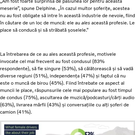
„Am fost foarte surprinsă de pasiunea lor pentru această
meserie”, spune Delphine. „În cazul multor șoferițe, acestea
nu au fost obligate să intre în această industrie de nevoie, fiind
în căutare de un loc de muncă: ele au
ales
această profesie. Le
place să conducă și să străbată șoselele.”
La întrebarea de ce au ales această profesie, motivele
invocate cel mai frecvent au fost condusul (83%
respondente), să fie singure (53%), să călătorească și să vadă
diverse regiuni (51%), independența (47%) și faptul că nu
este o muncă de birou (45%). Fiind întrebate ce aspect al
muncii le place, răspunsurile cele mai populare au fost timpul
de condus (75%), ascultarea de muzică/podcasturi/cărți audio
(63%), livrarea mărfii (43%) și conversațiile cu alți șoferi de
camion (41%).